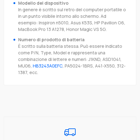
Modello del dispositivo
In genere è scritto sul retro del computer portatile o
in un punto visibile intorno allo schermo. Ad
esempio: Inspiron n5010, Asus K53S, HP Pavilion G6,
MacBook Pro 13 A1278, Honor Magic VS 5G.
Numero di prodotto di batteria
È scritto sulla batteria stessa. Può essere indicato
come P/N, Type, Model e rappresenta una
combinazione di lettere e numeri: J1KND, ASD1041,
MU06,
HB3243A0EFC
, PA5024-1BRS, A41-X550, 312-
1387, ecc.