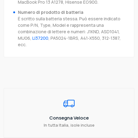
MacBook Pro 13 A1278, Hisense EG900.
Numero di prodotto di batteria
È scritto sulla batteria stessa. Può essere indicato
come P/N, Type, Model e rappresenta una
combinazione di lettere e numeri: J1KND, ASD1041,
MU06,
LI37200
, PA5024-1BRS, A41-X550, 312-1387,
ecc.
Consegna Veloce
In tutta Italia, isole incluse