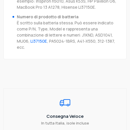
esempio: Inspiron n5010, Asus K53S, HP Pavilion G6,
MacBook Pro 13 A1278, Hisense LI37150E.
Numero di prodotto di batteria
È scritto sulla batteria stessa. Può essere indicato
come P/N, Type, Model e rappresenta una
combinazione di lettere e numeri: J1KND, ASD1041,
MU06,
LI37150E
, PA5024-1BRS, A41-X550, 312-1387,
ecc.
Consegna Veloce
In tutta Italia, isole incluse