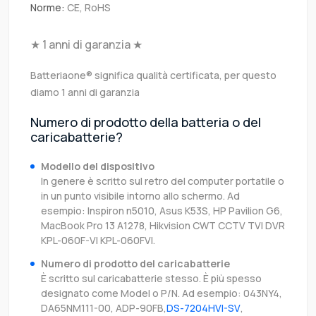
Norme:
CE, RoHS
★ 1 anni di garanzia ★
Batteriaone® significa qualità certificata, per questo
diamo 1 anni di garanzia
Numero di prodotto della batteria o del
caricabatterie?
Modello del dispositivo
In genere è scritto sul retro del computer portatile o
in un punto visibile intorno allo schermo. Ad
esempio: Inspiron n5010, Asus K53S, HP Pavilion G6,
MacBook Pro 13 A1278, Hikvision CWT CCTV TVI DVR
KPL-060F-VI KPL-060FVI.
Numero di prodotto del caricabatterie
È scritto sul caricabatterie stesso. È più spesso
designato come Model o P/N. Ad esempio: 043NY4,
DA65NM111-00, ADP-90FB,
DS-7204HVI-SV
,