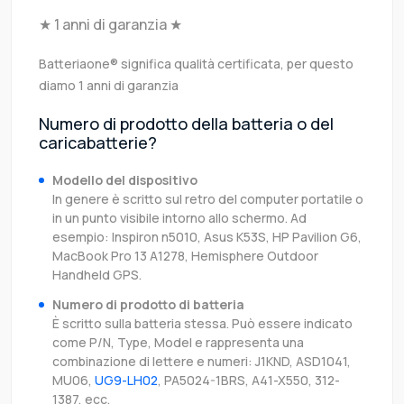
★ 1 anni di garanzia ★
Batteriaone® significa qualità certificata, per questo
diamo 1 anni di garanzia
Numero di prodotto della batteria o del
caricabatterie?
Modello del dispositivo
In genere è scritto sul retro del computer portatile o
in un punto visibile intorno allo schermo. Ad
esempio: Inspiron n5010, Asus K53S, HP Pavilion G6,
MacBook Pro 13 A1278, Hemisphere Outdoor
Handheld GPS.
Numero di prodotto di batteria
È scritto sulla batteria stessa. Può essere indicato
come P/N, Type, Model e rappresenta una
combinazione di lettere e numeri: J1KND, ASD1041,
MU06,
UG9-LH02
, PA5024-1BRS, A41-X550, 312-
1387, ecc.