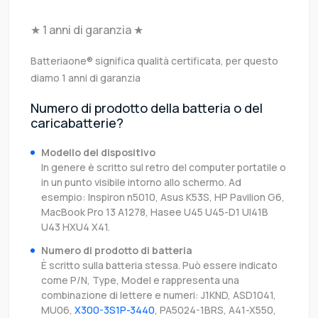
★ 1 anni di garanzia ★
Batteriaone® significa qualità certificata, per questo
diamo 1 anni di garanzia
Numero di prodotto della batteria o del
caricabatterie?
Modello del dispositivo
In genere è scritto sul retro del computer portatile o
in un punto visibile intorno allo schermo. Ad
esempio: Inspiron n5010, Asus K53S, HP Pavilion G6,
MacBook Pro 13 A1278, Hasee U45 U45-D1 UI41B
U43 HXU4 X41.
Numero di prodotto di batteria
È scritto sulla batteria stessa. Può essere indicato
come P/N, Type, Model e rappresenta una
combinazione di lettere e numeri: J1KND, ASD1041,
MU06,
X300-3S1P-3440
, PA5024-1BRS, A41-X550,