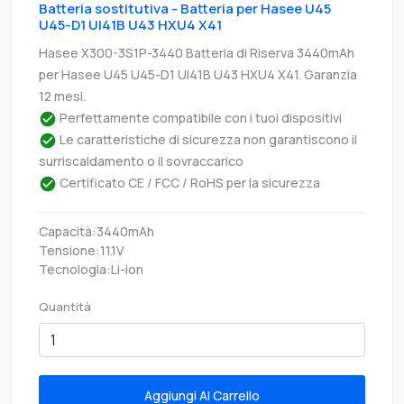
Batteria sostitutiva - Batteria per Hasee U45
U45-D1 UI41B U43 HXU4 X41
Hasee X300-3S1P-3440 Batteria di Riserva 3440mAh
per Hasee U45 U45-D1 UI41B U43 HXU4 X41. Garanzia
12 mesi.
Perfettamente compatibile con i tuoi dispositivi
Le caratteristiche di sicurezza non garantiscono il
surriscaldamento o il sovraccarico
Certificato CE / FCC / RoHS per la sicurezza
Capacità:3440mAh
Tensione:11.1V
Tecnologia:Li-ion
Quantità
Aggiungi Al Carrello