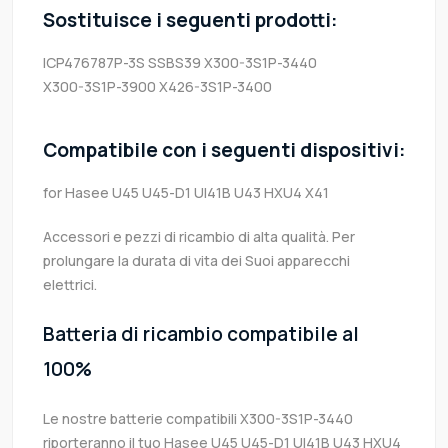
Sostituisce i seguenti prodotti:
ICP476787P-3S
SSBS39
X300-3S1P-3440
X300-3S1P-3900
X426-3S1P-3400
Compatibile con i seguenti dispositivi:
for Hasee U45 U45-D1 UI41B U43 HXU4 X41
Accessori e pezzi di ricambio di alta qualità. Per
prolungare la durata di vita dei Suoi apparecchi
elettrici.
Batteria di ricambio compatibile al
100%
Le nostre batterie compatibili X300-3S1P-3440
riporteranno il tuo Hasee U45 U45-D1 UI41B U43 HXU4