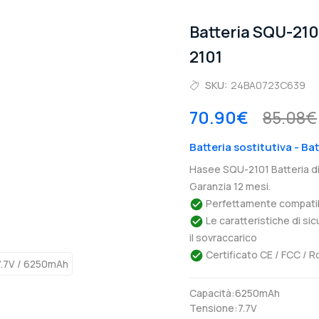
Batteria SQU-21
2101
SKU:
24BA0723C639
70.90€
85.08€
Batteria sostitutiva - B
Hasee SQU-2101 Batteria d
Garanzia 12 mesi.
Perfettamente compatibil
Le caratteristiche di si
il sovraccarico
Certificato CE / FCC / R
Capacità:6250mAh
Tensione:7.7V