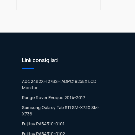
Link consigliati
Aoc 24B2XH 27B2H ADPC1925EX LCD
Monitor
Range Rover Evoque 2014-2017
Samsung Galaxy Tab S11 SM-X730 SM-
X736
Fujitsu RA54310-0101
Fujitsu RA54310-0102