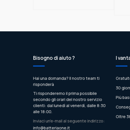
Bisogno di aiuto ?
I vant
Hai una domanda? Il nostro team ti
Gratuit
risponderà
30 gior
Ti risponderemo il prima possibile
Più bas
secondo gli orari del nostro servizio
clienti: dal lunedì al venerdì, dalle 8:30
Conseg
alle 18:00.
Oltre 3
Inviaci un'e-mail al seguente indirizzo:
info@batteriaone.it