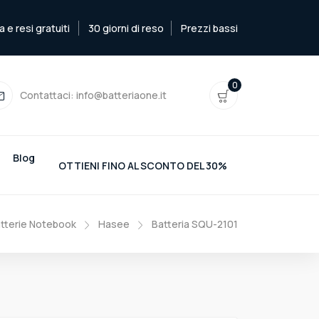
e resi gratuiti
30 giorni di reso
Prezzi bassi
0
Contattaci:
info@batteriaone.it
Blog
OTTIENI FINO AL SCONTO DEL 30%
tterie Notebook
Hasee
Batteria SQU-2101