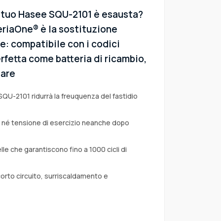
l tuo Hasee SQU-2101 è esausta?
eriaOne® è la sostituzione
ee: compatibile con i codici
erfetta come batteria di ricambio,
tare
SQU-2101 ridurrà la freuquenza del fastidio
a né tensione di esercizio neanche dopo
lle che garantiscono fino a 1000 cicli di
corto circuito, surriscaldamento e