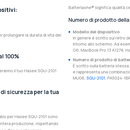
Batteriaone® significa qualità ce
sitivi:
Numero di prodotto della 
Modello del dispositivo
er prolungare la durata di vita dei
In genere è scritto sul retro d
intorno allo schermo. Ad esem
G6, MacBook Pro 13 A1278, H
 al 100%
Numero di prodotto di batte
È scritto sulla batteria stes
teranno il tuo Hasee SQU-2101
e rappresenta una combinazion
MU06,
SQU-2101
, PA5024-1BR
di sicurezza per la tua
icambio per Hasee SQU-2101 sono
l’intera produzione, rispettando