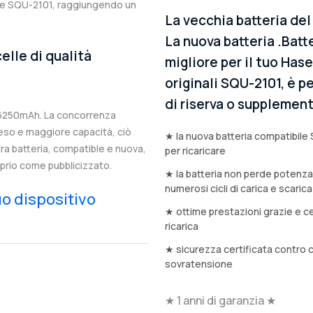
ale SQU-2101, raggiungendo un
La vecchia batteria de
La nuova batteria .Batt
elle di qualità
migliore per il tuo Has
originali SQU-2101, è p
di riserva o supplemen
 6250mAh. La concorrenza
eso e maggiore capacità, ciò
★ la nuova batteria compatibile 
stra batteria, compatible e nuova,
per ricaricare
prio come pubblicizzato.
★ la batteria non perde potenz
numerosi cicli di carica e scarica
tuo dispositivo
★ ottime prestazioni grazie e ce
ricarica
★ sicurezza certificata contro 
sovratensione
★ 1 anni di garanzia ★