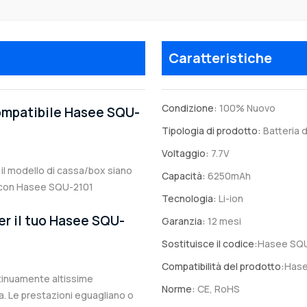
Caratteristiche
Condizione:
100% Nuovo
compatibile Hasee SQU-
Tipologia di prodotto:
Batteria d
Voltaggio:
7.7V
a il modello di cassa/box siano
Capacità:
6250mAh
ile con Hasee SQU-2101
Tecnologia:
Li-ion
er il tuo Hasee SQU-
Garanzia:
12 mesi
Sostituisce il codice:
Hasee SQU
Compatibilità del prodotto:
Hase
ntinuamente altissime
Norme:
CE, RoHS
. Le prestazioni eguagliano o