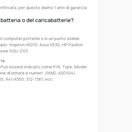
rtificata, per questo diamo 1 anni di garanzia
batteria o del caricabatterie?
el computer portatile o in un punto visibile
pio: Inspiron n5010, Asus K53S, HP Pavilion
asee SQU-2101.
ria
sa. Può essere indicato come P/N, Type, Model
e di lettere e numeri: J1KND, ASD1041,
S, A41-X550, 312-1387, ecc.