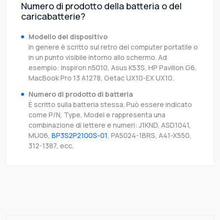
Numero di prodotto della batteria o del
caricabatterie?
Modello del dispositivo
In genere è scritto sul retro del computer portatile o
in un punto visibile intorno allo schermo. Ad
esempio: Inspiron n5010, Asus K53S, HP Pavilion G6,
MacBook Pro 13 A1278, Getac UX10-EX UX10.
Numero di prodotto di batteria
È scritto sulla batteria stessa. Può essere indicato
come P/N, Type, Model e rappresenta una
combinazione di lettere e numeri: J1KND, ASD1041,
MU06,
BP3S2P2100S-01
, PA5024-1BRS, A41-X550,
312-1387, ecc.