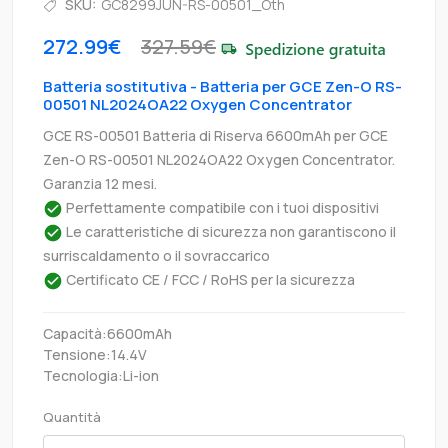
SKU:
GC8299JUN-RS-00501_Oth
272.99€
327.59€
Batteria sostitutiva - Batteria per GCE Zen-O RS-
00501 NL2024OA22 Oxygen Concentrator
GCE RS-00501 Batteria di Riserva 6600mAh per GCE
Zen-O RS-00501 NL2024OA22 Oxygen Concentrator.
Garanzia 12 mesi.
Perfettamente compatibile con i tuoi dispositivi
Le caratteristiche di sicurezza non garantiscono il
surriscaldamento o il sovraccarico
Certificato CE / FCC / RoHS per la sicurezza
Capacità:6600mAh
Tensione:14.4V
Tecnologia:Li-ion
Quantità