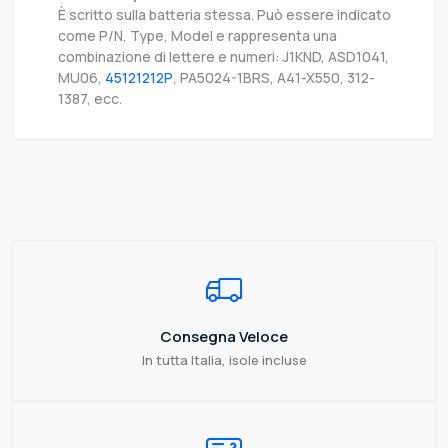
È scritto sulla batteria stessa. Può essere indicato
come P/N, Type, Model e rappresenta una
combinazione di lettere e numeri: J1KND, ASD1041,
MU06,
45121212P
, PA5024-1BRS, A41-X550, 312-
1387, ecc.
Consegna Veloce
In tutta Italia, isole incluse