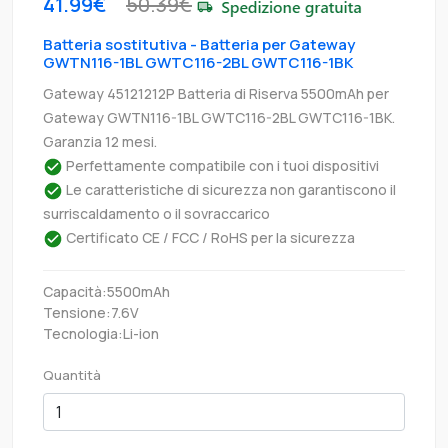
41.99€
50.39€
Batteria sostitutiva - Batteria per Gateway
GWTN116-1BL GWTC116-2BL GWTC116-1BK
Gateway 45121212P Batteria di Riserva 5500mAh per
Gateway GWTN116-1BL GWTC116-2BL GWTC116-1BK.
Garanzia 12 mesi.
Perfettamente compatibile con i tuoi dispositivi
Le caratteristiche di sicurezza non garantiscono il
surriscaldamento o il sovraccarico
Certificato CE / FCC / RoHS per la sicurezza
Capacità:5500mAh
Tensione:7.6V
Tecnologia:Li-ion
Quantità