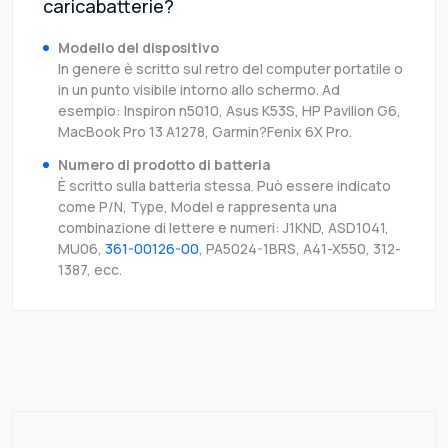
caricabatterie?
Modello del dispositivo
In genere è scritto sul retro del computer portatile o
in un punto visibile intorno allo schermo. Ad
esempio: Inspiron n5010, Asus K53S, HP Pavilion G6,
MacBook Pro 13 A1278, Garmin?Fenix 6X Pro.
Numero di prodotto di batteria
È scritto sulla batteria stessa. Può essere indicato
come P/N, Type, Model e rappresenta una
combinazione di lettere e numeri: J1KND, ASD1041,
MU06,
361-00126-00
, PA5024-1BRS, A41-X550, 312-
1387, ecc.