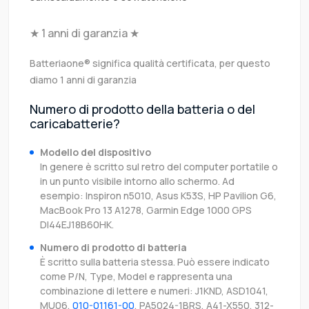
★ 1 anni di garanzia ★
Batteriaone® significa qualità certificata, per questo
diamo 1 anni di garanzia
Numero di prodotto della batteria o del
caricabatterie?
Modello del dispositivo
In genere è scritto sul retro del computer portatile o
in un punto visibile intorno allo schermo. Ad
esempio: Inspiron n5010, Asus K53S, HP Pavilion G6,
MacBook Pro 13 A1278, Garmin Edge 1000 GPS
DI44EJ18B60HK.
Numero di prodotto di batteria
È scritto sulla batteria stessa. Può essere indicato
come P/N, Type, Model e rappresenta una
combinazione di lettere e numeri: J1KND, ASD1041,
MU06,
010-01161-00
, PA5024-1BRS, A41-X550, 312-