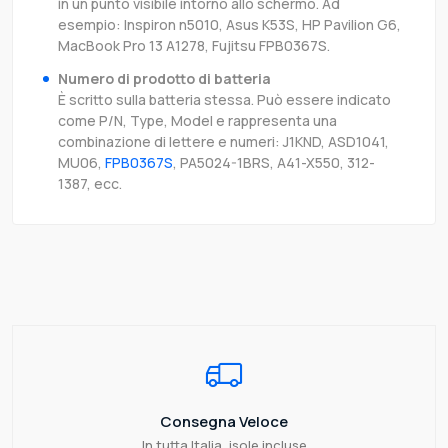
in un punto visibile intorno allo schermo. Ad
esempio: Inspiron n5010, Asus K53S, HP Pavilion G6,
MacBook Pro 13 A1278, Fujitsu FPB0367S.
Numero di prodotto di batteria
È scritto sulla batteria stessa. Può essere indicato
come P/N, Type, Model e rappresenta una
combinazione di lettere e numeri: J1KND, ASD1041,
MU06,
FPB0367S
, PA5024-1BRS, A41-X550, 312-
1387, ecc.
Consegna Veloce
In tutta Italia, isole incluse