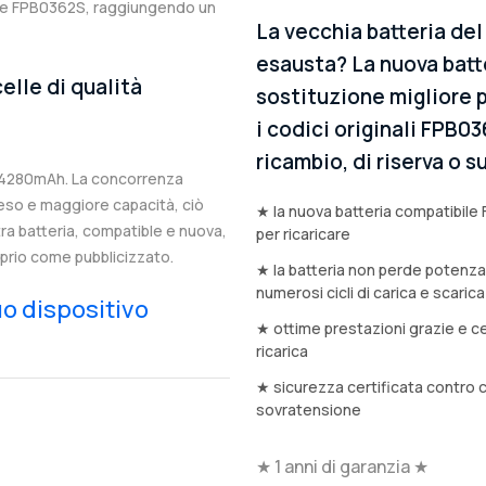
nale FPB0362S, raggiungendo un
La vecchia batteria de
esausta? La nuova batt
elle di qualità
sostituzione migliore p
i codici originali FPB0
ricambio, di riserva o
 4280mAh. La concorrenza
eso e maggiore capacità, ciò
★ la nuova batteria compatibile 
stra batteria, compatible e nuova,
per ricaricare
prio come pubblicizzato.
★ la batteria non perde potenz
numerosi cicli di carica e scarica
tuo dispositivo
★ ottime prestazioni grazie e ce
ricarica
★ sicurezza certificata contro 
sovratensione
★ 1 anni di garanzia ★