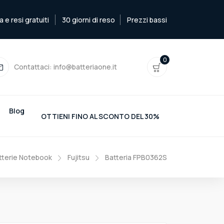
e resi gratuiti
30 giorni di reso
Prezzi bassi
0
Contattaci:
info@batteriaone.it
Blog
OTTIENI FINO AL SCONTO DEL 30%
tterie Notebook
Fujitsu
Batteria FPB0362S