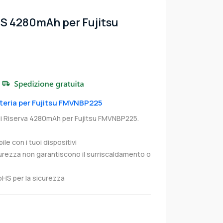
S 4280mAh per Fujitsu
atteria per Fujitsu FMVNBP225
di Riserva 4280mAh per Fujitsu FMVNBP225.
e con i tuoi dispositivi
curezza non garantiscono il surriscaldamento o
oHS per la sicurezza