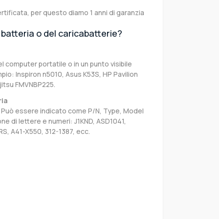
rtificata, per questo diamo 1 anni di garanzia
batteria o del caricabatterie?
el computer portatile o in un punto visibile
pio: Inspiron n5010, Asus K53S, HP Pavilion
ujitsu FMVNBP225.
ria
sa. Può essere indicato come P/N, Type, Model
e di lettere e numeri: J1KND, ASD1041,
S, A41-X550, 312-1387, ecc.