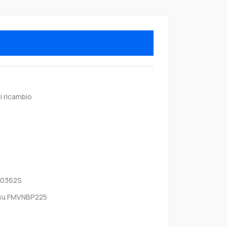
i ricambio
B0362S
tsu FMVNBP225