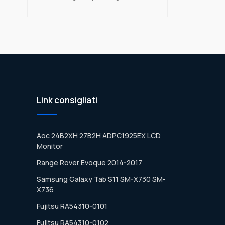
Link consigliati
Aoc 24B2XH 27B2H ADPC1925EX LCD
Monitor
Range Rover Evoque 2014-2017
Samsung Galaxy Tab S11 SM-X730 SM-
X736
Fujitsu RA54310-0101
Fujitsu RA54310-0102