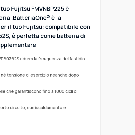
l tuo Fujitsu FMVNBP225 è
eria .BatteriaOne® è la
er il tuo Fujitsu: compatibile con
362S, è perfetta come batteria di
 supplementare
FPB0362S ridurrà la freuquenza del fastidio
a né tensione di esercizio neanche dopo
lle che garantiscono fino a 1000 cicli di
corto circuito, surriscaldamento e