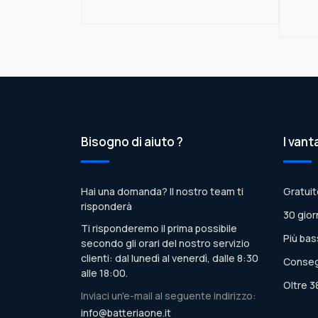
Bisogno di aiuto ?
I vant
Hai una domanda? Il nostro team ti
Gratuit
risponderà
30 gior
Ti risponderemo il prima possibile
Più bas
secondo gli orari del nostro servizio
clienti: dal lunedì al venerdì, dalle 8:30
Conseg
alle 18:00.
Oltre 3
Inviaci un'e-mail al seguente indirizzo:
info@batteriaone.it