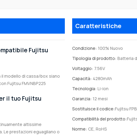
Caratteristiche
Condizione:
100% Nuovo
ompatibile Fujitsu
Tipologia di prodotto:
Batteria d
Voltaggio:
7.56V
a il modello di cassa/box siano
Capacità:
4280mAh
le con Fujitsu FMVNBP225
Tecnologia:
Li-ion
r il tuo Fujitsu
Garanzia:
12 mesi
Sostituisce il codice:
Fujitsu FP
Compatibilità del prodotto:
Fuji
ntinuamente altissime
Norme:
CE, RoHS
. Le prestazioni eguagliano o