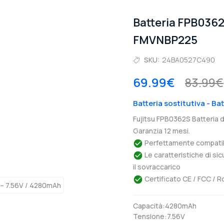
Batteria FPB0362
FMVNBP225
SKU:
24BA0527C490
69.99€
83.99€
Batteria sostitutiva - B
Fujitsu FPB0362S Batteria 
Garanzia 12 mesi.
Perfettamente compatibil
Le caratteristiche di si
il sovraccarico
Certificato CE / FCC / R
Capacità:4280mAh
Tensione:7.56V