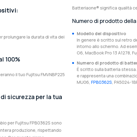
Batteriaone® significa qualità ce
sitivi:
Numero di prodotto della 
Modello del dispositivo
er prolungare la durata di vita dei
In genere è scritto sul retro d
intorno allo schermo. Ad esem
G6, MacBook Pro 13 A1278, F
 al 100%
Numero di prodotto di batte
È scritto sulla batteria stes
teranno il tuo Fujitsu FMVNBP225
e rappresenta una combinazion
MU06,
FPB0362S
, PA5024-1BR
di sicurezza per la tua
cambio per Fujitsu FPB0362S sono
l’intera produzione, rispettando