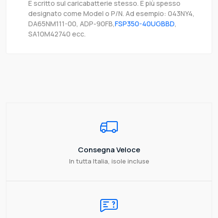
È scritto sul caricabatterie stesso. È più spesso
designato come Model o P/N. Ad esempio: 043NY4,
DA65NM111-00, ADP-90FB,
FSP350-40UGBBD
,
SA10M42740 ecc.
Consegna Veloce
In tutta Italia, isole incluse