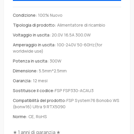
Condizione:
100% Nuovo
Tipologia di prodotto:
Alimentatore di ricambio
Voltaggio in uscita:
20.0V 16.5A 300.0W
Amperaggio in uscita:
100-240V 50-60Hz(for
worldwide use)
Potenza in uscita:
300W
Dimensione:
5.5mm*2.5mm
Garanzia:
12 mesi
Sostituisce il codice:
FSP FSP330-ACAU3
Compatibilità del prodotto:
FSP System76 Bonobo WS
(bonw16) Ultra 9 RTX5090
Norme:
CE, RoHS
★ 1 anni di garanzia ★