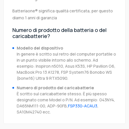
Batteriaone® significa qualità certificata, per questo
diamo 1 anni di garanzia
Numero di prodotto della batteria o del
caricabatterie?
Modello del dispositivo
In genere è scritto sul retro del computer portatile o
in un punto visibile intorno allo schermo. Ad
esempio: Inspiron n5010, Asus K53S, HP Pavilion G6,
MacBook Pro 13 A1278, FSP System76 Bonobo WS
(bonw16) Ultra 9 RTX5090.
Numero di prodotto del caricabatterie
È scritto sul caricabatterie stesso. È più spesso
designato come Model o P/N. Ad esempio: 043NY4,
DA65NM111-00, ADP-90FB,
FSP330-ACAU3
,
SA10M42740 ecc.