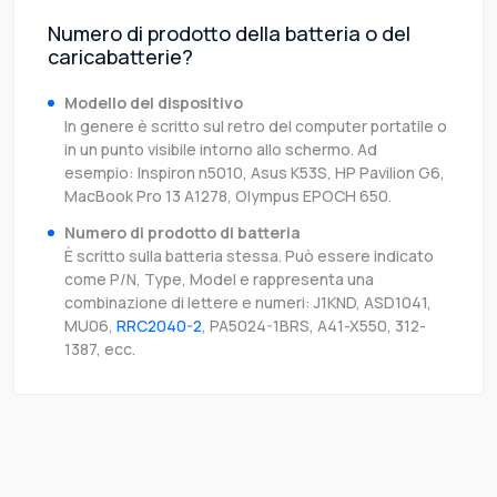
Numero di prodotto della batteria o del
caricabatterie?
Modello del dispositivo
In genere è scritto sul retro del computer portatile o
in un punto visibile intorno allo schermo. Ad
esempio: Inspiron n5010, Asus K53S, HP Pavilion G6,
MacBook Pro 13 A1278, Olympus EPOCH 650.
Numero di prodotto di batteria
È scritto sulla batteria stessa. Può essere indicato
come P/N, Type, Model e rappresenta una
combinazione di lettere e numeri: J1KND, ASD1041,
MU06,
RRC2040-2
, PA5024-1BRS, A41-X550, 312-
1387, ecc.