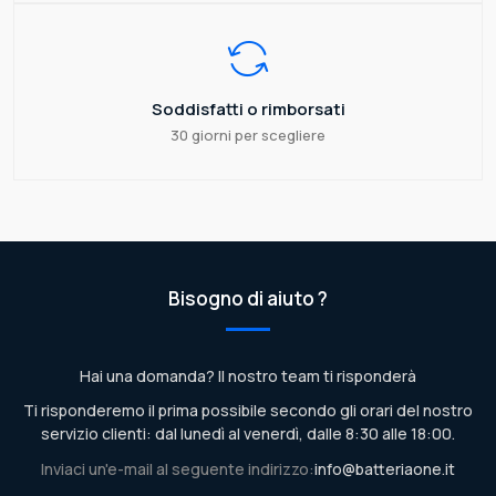
Soddisfatti o rimborsati
30 giorni per scegliere
Bisogno di aiuto ?
Hai una domanda? Il nostro team ti risponderà
Ti risponderemo il prima possibile secondo gli orari del nostro
servizio clienti: dal lunedì al venerdì, dalle 8:30 alle 18:00.
Inviaci un'e-mail al seguente indirizzo:
info@batteriaone.it