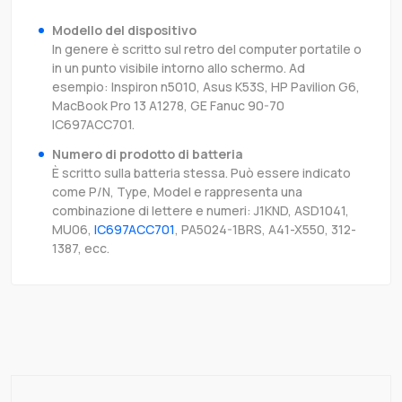
Modello del dispositivo
In genere è scritto sul retro del computer portatile o
in un punto visibile intorno allo schermo. Ad
esempio: Inspiron n5010, Asus K53S, HP Pavilion G6,
MacBook Pro 13 A1278, GE Fanuc 90-70
IC697ACC701.
Numero di prodotto di batteria
È scritto sulla batteria stessa. Può essere indicato
come P/N, Type, Model e rappresenta una
combinazione di lettere e numeri: J1KND, ASD1041,
MU06,
IC697ACC701
, PA5024-1BRS, A41-X550, 312-
1387, ecc.