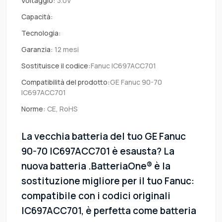
Voltaggio:
3.0V
Capacità:
Tecnologia:
Garanzia:
12 mesi
Sostituisce il codice:
Fanuc IC697ACC701
Compatibilità del prodotto:
GE Fanuc 90-70
IC697ACC701
Norme:
CE, RoHS
La vecchia batteria del tuo GE Fanuc
90-70 IC697ACC701 è esausta? La
nuova batteria .BatteriaOne® è la
sostituzione migliore per il tuo Fanuc:
compatibile con i codici originali
IC697ACC701, è perfetta come batteria