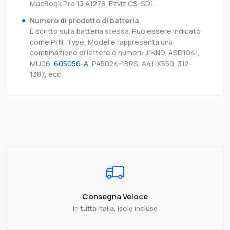
MacBook Pro 13 A1278, Ezviz CS-SD1.
Numero di prodotto di batteria
È scritto sulla batteria stessa. Può essere indicato
come P/N, Type, Model e rappresenta una
combinazione di lettere e numeri: J1KND, ASD1041,
MU06,
605056-A
, PA5024-1BRS, A41-X550, 312-
1387, ecc.
Consegna Veloce
In tutta Italia, isole incluse