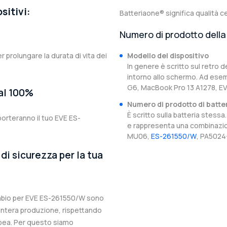
sitivi:
Batteriaone® significa qualità ce
Numero di prodotto della 
er prolungare la durata di vita dei
Modello del dispositivo
In genere è scritto sul retro d
intorno allo schermo. Ad esem
G6, MacBook Pro 13 A1278, E
 al 100%
Numero di prodotto di batte
È scritto sulla batteria stes
porteranno il tuo EVE ES-
e rappresenta una combinazion
MU06,
ES-261550/W
, PA5024
di sicurezza per la tua
icambio per EVE ES-261550/W sono
l’intera produzione, rispettando
ropea. Per questo siamo