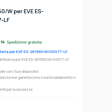
50/W per EVE ES-
-LF
atteria per EVE ES-261550/W/G0077-LF
di Riserva per EVE ES-261550/W/G0077-LF.
e con i tuoi dispositivi
curezza non garantiscono il surriscaldamento o
oHS per la sicurezza