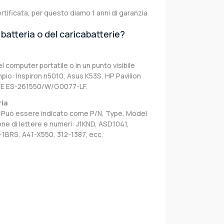
rtificata, per questo diamo 1 anni di garanzia
batteria o del caricabatterie?
el computer portatile o in un punto visibile
pio: Inspiron n5010, Asus K53S, HP Pavilion
VE ES-261550/W/G0077-LF.
ria
sa. Può essere indicato come P/N, Type, Model
e di lettere e numeri: J1KND, ASD1041,
-1BRS, A41-X550, 312-1387, ecc.