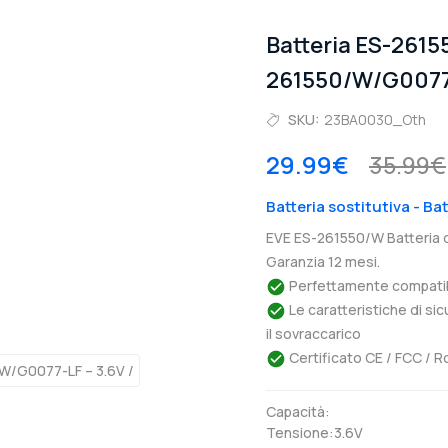
Batteria ES-2615
261550/W/G0077
SKU:
23BA0030_Oth
29.99€
35.99€
Batteria sostitutiva - B
EVE ES-261550/W Batteria 
Garanzia 12 mesi.
Perfettamente compatibil
Le caratteristiche di si
il sovraccarico
Certificato CE / FCC / R
Capacità:
Tensione:3.6V