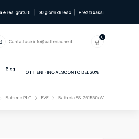
e resi gratuiti
30 giorni di reso
Prezzi bassi
0
Contattaci:
info@batteriaone.it
Blog
OTTIENI FINO AL SCONTO DEL 30%
Batterie PLC
EVE
Batteria ES-261550/W