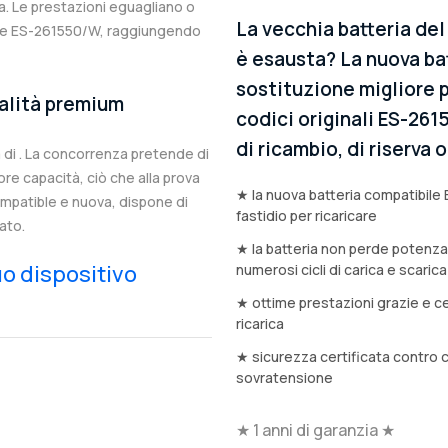
. Le prestazioni eguagliano o
La vecchia batteria d
nale ES-261550/W, raggiungendo
è esausta? La nuova bat
sostituzione migliore p
ualità premium
codici originali ES-261
di ricambio, di riserva
di . La concorrenza pretende di
e capacità, ciò che alla prova
★ la nuova batteria compatibile
compatible e nuova, dispone di
fastidio per ricaricare
ato.
★ la batteria non perde potenz
tuo dispositivo
numerosi cicli di carica e scarica
★ ottime prestazioni grazie e ce
ricarica
★ sicurezza certificata contro 
sovratensione
★ 1 anni di garanzia ★