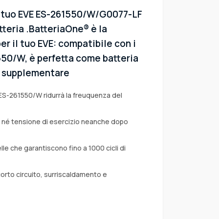
el tuo EVE ES-261550/W/G0077-LF
teria .BatteriaOne® è la
er il tuo EVE: compatibile con i
550/W, è perfetta come batteria
 o supplementare
 ES-261550/W ridurrà la freuquenza del
a né tensione di esercizio neanche dopo
lle che garantiscono fino a 1000 cicli di
corto circuito, surriscaldamento e