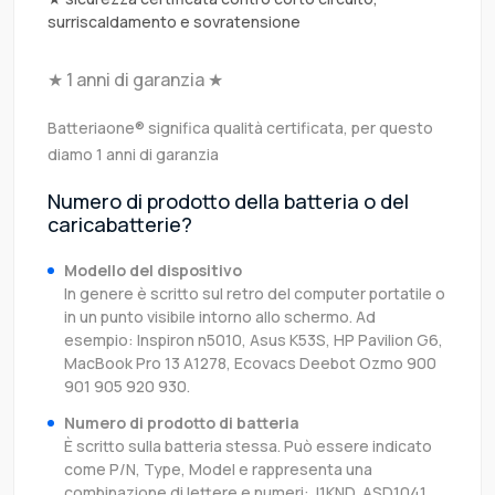
surriscaldamento e sovratensione
★ 1 anni di garanzia ★
Batteriaone® significa qualità certificata, per questo
diamo 1 anni di garanzia
Numero di prodotto della batteria o del
caricabatterie?
Modello del dispositivo
In genere è scritto sul retro del computer portatile o
in un punto visibile intorno allo schermo. Ad
esempio: Inspiron n5010, Asus K53S, HP Pavilion G6,
MacBook Pro 13 A1278, Ecovacs Deebot Ozmo 900
901 905 920 930.
Numero di prodotto di batteria
È scritto sulla batteria stessa. Può essere indicato
come P/N, Type, Model e rappresenta una
combinazione di lettere e numeri: J1KND, ASD1041,