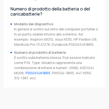
Numero di prodotto della batteria o del
caricabatterie?
Modello del dispositivo
In genere è scritto sul retro del computer portatile o
in un punto visibile intorno allo schermo. Ad
esempio: Inspiron n5010, Asus K53S, HP Pavilion G6,
MacBook Pro 13 A1278, Dynabook PS0241UA1BRS.
Numero di prodotto di batteria
È scritto sulla batteria stessa. Può essere indicato
come P/N, Type, Model e rappresenta una
combinazione di lettere e numeri: J1KND, ASD1041,
MU06,
PS0241UA1BRS
, PA5024-1BRS, A41-X550,
312-1387, ecc.