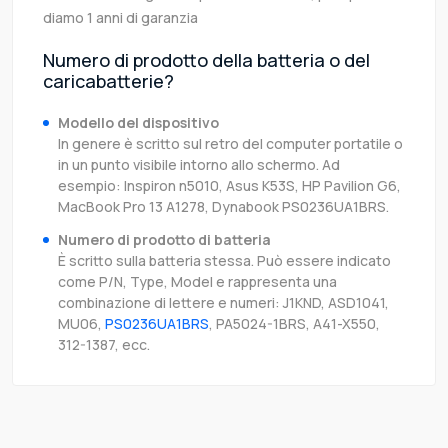
diamo 1 anni di garanzia
Numero di prodotto della batteria o del
caricabatterie?
Modello del dispositivo
In genere è scritto sul retro del computer portatile o
in un punto visibile intorno allo schermo. Ad
esempio: Inspiron n5010, Asus K53S, HP Pavilion G6,
MacBook Pro 13 A1278, Dynabook PS0236UA1BRS.
Numero di prodotto di batteria
È scritto sulla batteria stessa. Può essere indicato
come P/N, Type, Model e rappresenta una
combinazione di lettere e numeri: J1KND, ASD1041,
MU06,
PS0236UA1BRS
, PA5024-1BRS, A41-X550,
312-1387, ecc.