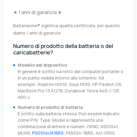
★ 1 anni di garanzia ★
Batteriaone® significa qualità certificata, per questo
diamo 1 anni di garanzia
Numero di prodotto della batteria o del
caricabatterie?
Modello del dispositivo
In genere è scritto sul retro del computer portatile o
in un punto visibile intorno allo schermo. Ad
esempio: Inspiron n5010, Asus K53S, HP Pavilion G6,
MacBook Pro 13 A1278, Dynabook Tecra A40-J-12E
A50-J.
Numero di prodotto di batteria
È scritto sulla batteria stessa. Può essere indicato
come P/N, Type, Model e rappresenta una
combinazione di lettere e numeri: J1KND, ASD1041,
MU06,
PS0104UA1BRS
, PA5024-1BRS, A41-X550,