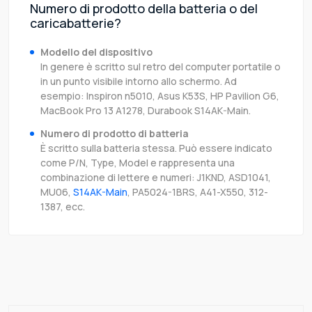
Numero di prodotto della batteria o del
caricabatterie?
Modello del dispositivo
In genere è scritto sul retro del computer portatile o
in un punto visibile intorno allo schermo. Ad
esempio: Inspiron n5010, Asus K53S, HP Pavilion G6,
MacBook Pro 13 A1278, Durabook S14AK-Main.
Numero di prodotto di batteria
È scritto sulla batteria stessa. Può essere indicato
come P/N, Type, Model e rappresenta una
combinazione di lettere e numeri: J1KND, ASD1041,
MU06,
S14AK-Main
, PA5024-1BRS, A41-X550, 312-
1387, ecc.