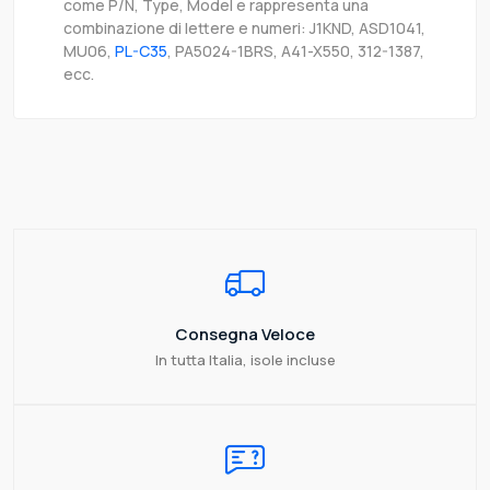
come P/N, Type, Model e rappresenta una
combinazione di lettere e numeri: J1KND, ASD1041,
MU06,
PL-C35
, PA5024-1BRS, A41-X550, 312-1387,
ecc.
Consegna Veloce
In tutta Italia, isole incluse