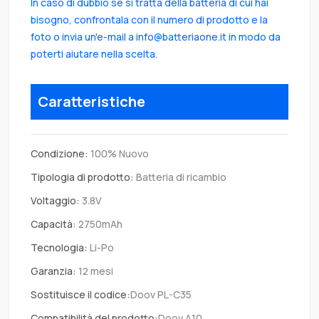
In caso di dubbio se si tratta della batteria di cui hai
bisogno, confrontala con il numero di prodotto e la
foto o invia un'e-mail a info@batteriaone.it in modo da
poterti aiutare nella scelta.
Caratteristiche
Condizione:
100% Nuovo
Tipologia di prodotto:
Batteria di ricambio
Voltaggio:
3.8V
Capacità:
2750mAh
Tecnologia:
Li-Po
Garanzia:
12 mesi
Sostituisce il codice:
Doov PL-C35
Compatibilità del prodotto:
Doov A10