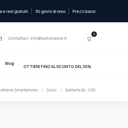
e resi gratuiti
30 giorni di reso
Prezzi bassi
0
Contattaci:
info@batteriaone.it
Blog
OTTIENI FINO AL SCONTO DEL 30%
Batterie Smartphone
Doov
Batteria BL-G25