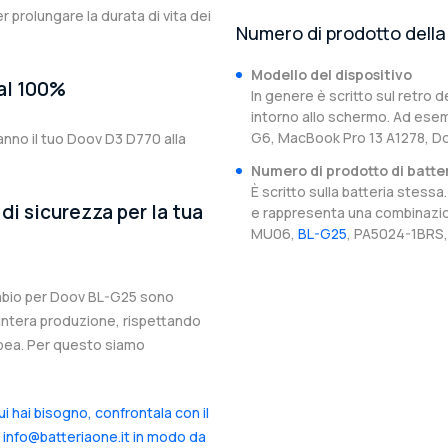
er prolungare la durata di vita dei
Numero di prodotto della 
Modello del dispositivo
 al 100%
In genere è scritto sul retro d
intorno allo schermo. Ad esem
G6, MacBook Pro 13 A1278, D
anno il tuo Doov D3 D770 alla
Numero di prodotto di batte
È scritto sulla batteria stes
di sicurezza per la tua
e rappresenta una combinazion
MU06,
BL-G25
, PA5024-1BRS,
cambio per Doov BL-G25 sono
l’intera produzione, rispettando
ropea. Per questo siamo
cui hai bisogno, confrontala con il
a info@batteriaone.it in modo da