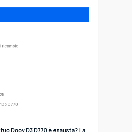
i ricambio
25
 D3 D770
l tuo Doov D3 D770 è esausta? La