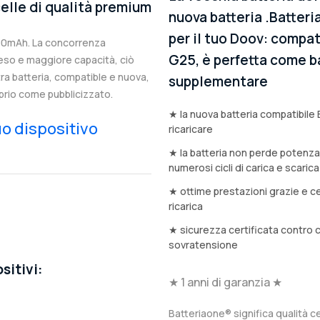
elle di qualità premium
nuova batteria .Batteri
per il tuo Doov: compati
500mAh. La concorrenza
G25, è perfetta come bat
eso e maggiore capacità, ciò
stra batteria, compatible e nuova,
supplementare
prio come pubblicizzato.
★ la nuova batteria compatibile 
tuo dispositivo
ricaricare
★ la batteria non perde potenz
numerosi cicli di carica e scarica
★ ottime prestazioni grazie e ce
ricarica
★ sicurezza certificata contro 
sovratensione
sitivi:
★ 1 anni di garanzia ★
Batteriaone® significa qualità ce