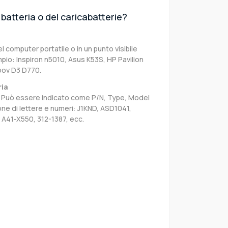
batteria o del caricabatterie?
el computer portatile o in un punto visibile
pio: Inspiron n5010, Asus K53S, HP Pavilion
oov D3 D770.
ria
sa. Può essere indicato come P/N, Type, Model
e di lettere e numeri: J1KND, ASD1041,
 A41-X550, 312-1387, ecc.