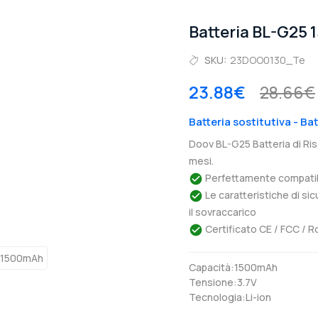
Batteria BL-G25
SKU:
23DOO0130_Te
23.88€
28.66€
Batteria sostitutiva - Ba
Doov BL-G25 Batteria di Ri
mesi.
Perfettamente compatibil
Le caratteristiche di si
il sovraccarico
Certificato CE / FCC / R
Capacità:1500mAh
Tensione:3.7V
Tecnologia:Li-ion