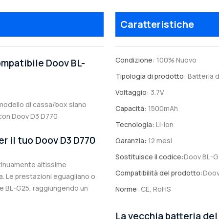
Caratteristiche
Condizione:
100% Nuovo
ompatibile Doov BL-
Tipologia di prodotto:
Batteria d
Voltaggio:
3.7V
il modello di cassa/box siano
Capacità:
1500mAh
le con Doov D3 D770
Tecnologia:
Li-ion
er il tuo Doov D3 D770
Garanzia:
12 mesi
Sostituisce il codice:
Doov BL-G
ntinuamente altissime
Compatibilità del prodotto:
Doov
. Le prestazioni eguagliano o
ale BL-G25, raggiungendo un
Norme:
CE, RoHS
La vecchia batteria de