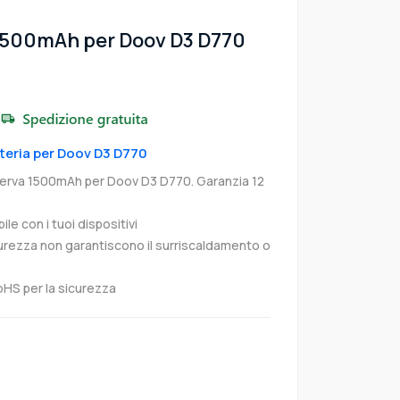
 1500mAh per Doov D3 D770
tteria per Doov D3 D770
serva 1500mAh per Doov D3 D770. Garanzia 12
e con i tuoi dispositivi
curezza non garantiscono il surriscaldamento o
oHS per la sicurezza