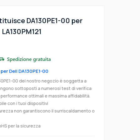
tituisce DA130PE1-00 per
0 LA130PM121
9
 per Dell DA130PE1-00
30PE1-00 del nostro negozio è soggetta a
 vengono sottoposti a numerosi test di verifica
ti performance ottimali e massima affidabilità.
e con i tuoi dispositivi
curezza non garantiscono il surriscaldamento o
oHS per la sicurezza