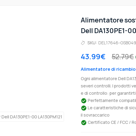
Alimentatore sos
Dell DA130PE1-0
SKU:
DEL17646-GSB04
43.99€
52.79€
Alimentatore di ricambio
Ogni alimentatore Dell DA1
severi controlli. I prodotti
e di controllo: per garantir
Perfettamente compatibil
Le caratteristiche di si
il sovraccarico
Certificato CE / FCC / R