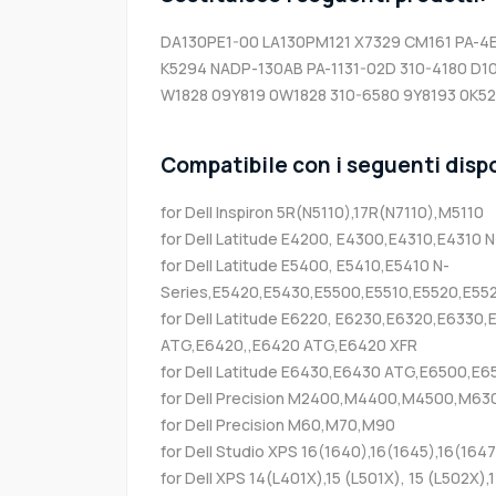
DA130PE1-00 LA130PM121 X7329 CM161 PA-4E
K5294 NADP-130AB PA-1131-02D 310-4180 D
W1828 09Y819 0W1828 310-6580 9Y8193 0K5
Compatibile con i seguenti dispo
for Dell Inspiron 5R(N5110),17R(N7110),M5110
for Dell Latitude E4200, E4300,E4310,E4310 N
for Dell Latitude E5400, E5410,E5410 N-
Series,E5420,E5430,E5500,E5510,E5520,E55
for Dell Latitude E6220, E6230,E6320,E633
ATG,E6420,,E6420 ATG,E6420 XFR
for Dell Latitude E6430,E6430 ATG,E6500,E
for Dell Precision M2400,M4400,M4500,M63
for Dell Precision M60,M70,M90
for Dell Studio XPS 16(1640),16(1645),16(1647
for Dell XPS 14(L401X),15 (L501X), 15 (L502X),