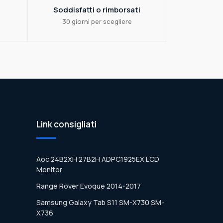
Soddisfatti o rimborsati
30 giorni per scegliere
Link consigliati
Aoc 24B2XH 27B2H ADPC1925EX LCD
Monitor
Range Rover Evoque 2014-2017
Samsung Galaxy Tab S11 SM-X730 SM-
X736