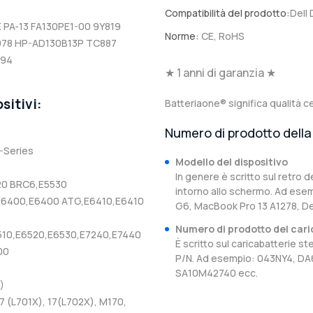
Compatibilità del prodotto:
Dell
 PA-13 FA130PE1-00 9Y819
Norme:
CE, RoHS
1078 HP-AD130B13P TC887
294
★ 1 anni di garanzia ★
sitivi:
Batteriaone® significa qualità ce
Numero di prodotto della 
-Series
Modello del dispositivo
In genere è scritto sul retro d
20 BRC6,E5530
intorno allo schermo. Ad esem
0,E6400,E6400 ATG,E6410,E6410
G6, MacBook Pro 13 A1278, D
Numero di prodotto del cari
6510,E6520,E6530,E7240,E7440
È scritto sul caricabatterie 
00
P/N. Ad esempio: 043NY4, D
SA10M42740 ecc.
)
17 (L701X), 17(L702X), M170,