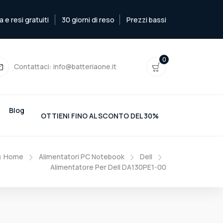
e resi gratuiti
30 giorni di reso
Prezzi bassi
0
Contattaci:
info@batteriaone.it
Blog
OTTIENI FINO AL SCONTO DEL 30%
Home
Alimentatori PC Notebook
Dell
Alimentatore Per Dell DA130PE1-00