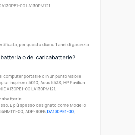
 DA130PE1-00 LA130PM121
rtificata, per questo diamo 1 anni di garanzia
batteria o del caricabatterie?
el computer portatile o in un punto visibile
pio: Inspiron n5010, Asus K53S, HP Pavilion
ell DA130PE1-00 LA130PM121.
cabatterie
stesso. È più spesso designato come Model o
A65NM111-00, ADP-90FB,
DA130PE1-00
,