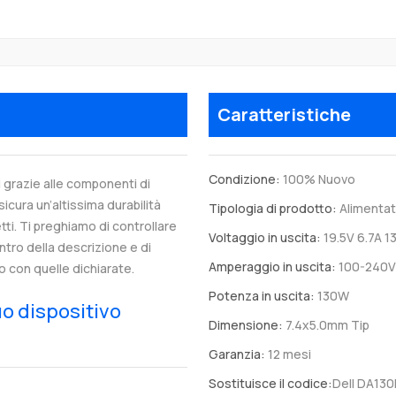
Caratteristiche
Condizione:
100% Nuovo
 grazie alle componenti di
sicura un’altissima durabilità
Tipologia di prodotto:
Alimentat
tti. Ti preghiamo di controllare
Voltaggio in uscita:
19.5V 6.7A 
entro della descrizione e di
Amperaggio in uscita:
100-240V
o con quelle dichiarate.
Potenza in uscita:
130W
tuo dispositivo
Dimensione:
7.4x5.0mm Tip
Garanzia:
12 mesi
Sostituisce il codice:
Dell DA13