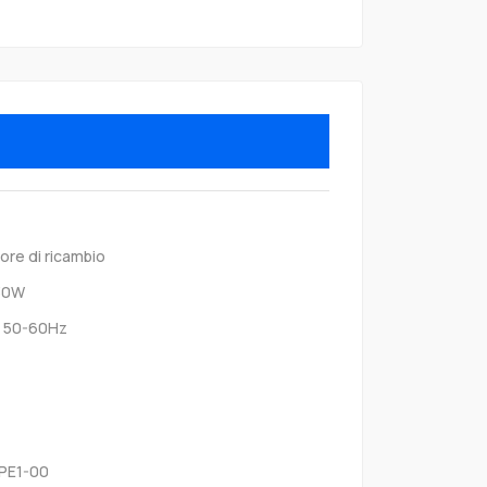
ore di ricambio
130W
 50-60Hz
0PE1-00