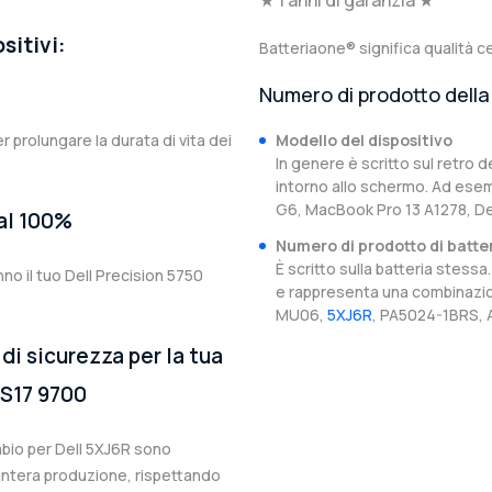
★ 1 anni di garanzia ★
sitivi:
Batteriaone® significa qualità ce
Numero di prodotto della 
er prolungare la durata di vita dei
Modello del dispositivo
In genere è scritto sul retro d
intorno allo schermo. Ad esem
G6, MacBook Pro 13 A1278, De
 al 100%
Numero di prodotto di batte
È scritto sulla batteria stes
no il tuo Dell Precision 5750
e rappresenta una combinazion
MU06,
5XJ6R
, PA5024-1BRS, 
di sicurezza per la tua
PS17 9700
ambio per Dell 5XJ6R sono
l’intera produzione, rispettando