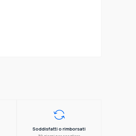
Soddisfatti o rimborsati
30 giorni per scegliere