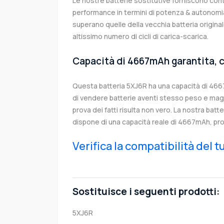
Le nostre batterie sostitutive forniscono co
performance in termini di potenza & autonomia
superano quelle della vecchia batteria origin
altissimo numero di cicli di carica-scarica.
Capacità di 4667mAh garantita, c
Questa batteria 5XJ6R ha una capacità di 46
di vendere batterie aventi stesso peso e magg
prova dei fatti risulta non vero. La nostra batt
dispone di una capacità reale di 4667mAh, pro
Verifica la compatibilità del 
Sostituisce i seguenti prodotti:
5XJ6R