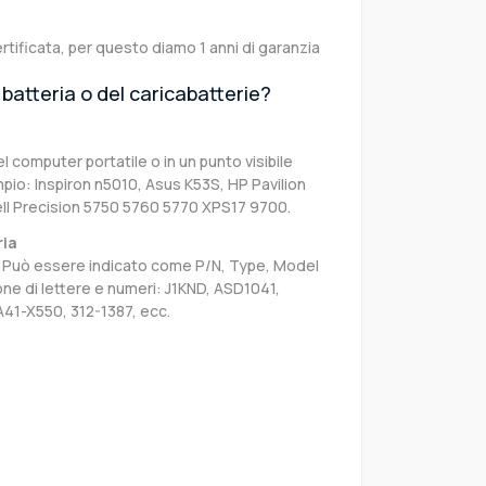
rtificata, per questo diamo 1 anni di garanzia
batteria o del caricabatterie?
el computer portatile o in un punto visibile
pio: Inspiron n5010, Asus K53S, HP Pavilion
ll Precision 5750 5760 5770 XPS17 9700.
ria
sa. Può essere indicato come P/N, Type, Model
e di lettere e numeri: J1KND, ASD1041,
A41-X550, 312-1387, ecc.