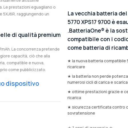
ntinuamente altissime
. Le prestazioni eguagliano o
La vecchia batteria del
ale 5XJ6R, raggiungendo un
5770 XPS17 9700 è esau
.BatteriaOne® è la sosti
elle di qualità premium
compatibile con i codic
come batteria di ricamb
67mAh. La concorrenza pretende
iore capacità, ciò che alla
★ la nuova batteria compatibile 
eria, compatible e nuova,
ricaricare
prio come pubblicizzato.
★ la batteria non perde potenz
tuo dispositivo
numerosi cicli di carica e scarica
★ ottime prestazioni grazie e ce
ricarica
★ sicurezza certificata contro 
sovratensione