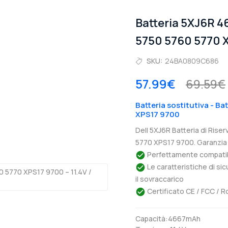
Batteria 5XJ6R 4
5750 5760 5770 
SKU:
24BA0809C686
57.99€
69.59€
Batteria sostitutiva - Ba
XPS17 9700
Dell 5XJ6R Batteria di Rise
5770 XPS17 9700. Garanzia 
Perfettamente compatibil
Le caratteristiche di si
il sovraccarico
Certificato CE / FCC / R
Capacità:4667mAh