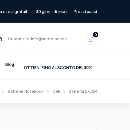
e resi gratuiti
30 giorni di reso
Prezzi bassi
0
Contattaci:
info@batteriaone.it
Blog
OTTIENI FINO AL SCONTO DEL 30%
Batterie Notebook
Dell
Batteria 5XJ6R