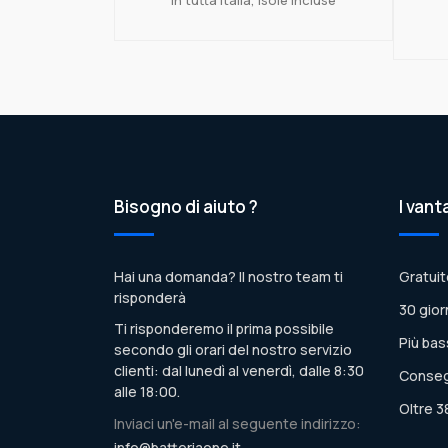
Bisogno di aiuto ?
I vant
Hai una domanda? Il nostro team ti
Gratuit
risponderà
30 gior
Ti risponderemo il prima possibile
Più bas
secondo gli orari del nostro servizio
clienti: dal lunedì al venerdì, dalle 8:30
Conseg
alle 18:00.
Oltre 3
Inviaci un'e-mail al seguente indirizzo:
info@batteriaone.it