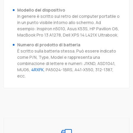
Modello del dispositivo
In genere è scritto sul retro del computer portatile o
in un punto visibile intorno allo schermo. Ad
esempio: Inspiron n5010, Asus K53S, HP Pavilion G6,
MacBook Pro 13 A1278, Dell XPS 14 L421X Ultrabook.
Numero di prodotto di batteria
È scritto sulla batteria stessa. Può essere indicato
come P/N, Type, Model e rappresenta una
combinazione di lettere e numeri: J1KND, ASD1041,
MU06,
4RXFK
, PA5024-1BRS, A41-X550, 312-1387,
ecc.