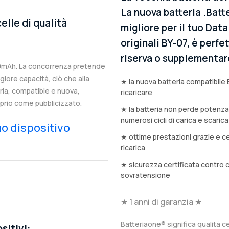
La nuova batteria .Batt
elle di qualità
migliore per il tuo Dat
originali BY-07, è perfe
riserva o supplementar
00mAh. La concorrenza pretende
iore capacità, ciò che alla
★ la nuova batteria compatibile 
eria, compatible e nuova,
ricaricare
prio come pubblicizzato.
★ la batteria non perde potenz
numerosi cicli di carica e scarica
tuo dispositivo
★ ottime prestazioni grazie e ce
ricarica
★ sicurezza certificata contro 
sovratensione
★ 1 anni di garanzia ★
Batteriaone® significa qualità ce
sitivi: