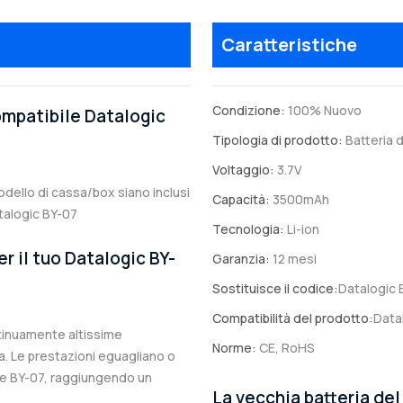
Caratteristiche
Condizione:
100% Nuovo
compatibile Datalogic
Tipologia di prodotto:
Batteria d
Voltaggio:
3.7V
 modello di cassa/box siano inclusi
Capacità:
3500mAh
atalogic BY-07
Tecnologia:
Li-ion
r il tuo Datalogic BY-
Garanzia:
12 mesi
Sostituisce il codice:
Datalogic 
Compatibilità del prodotto:
Data
ntinuamente altissime
Norme:
CE, RoHS
. Le prestazioni eguagliano o
ale BY-07, raggiungendo un
La vecchia batteria de