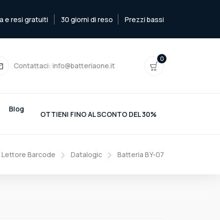
e resi gratuiti
30 giorni di reso
Prezzi bassi
0
Contattaci:
info@batteriaone.it
Blog
OTTIENI FINO AL SCONTO DEL 30%
e Lettore Barcode
Datalogic
Batteria BY-07