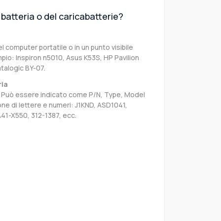
batteria o del caricabatterie?
el computer portatile o in un punto visibile
pio: Inspiron n5010, Asus K53S, HP Pavilion
talogic BY-07.
ria
sa. Può essere indicato come P/N, Type, Model
e di lettere e numeri: J1KND, ASD1041,
41-X550, 312-1387, ecc.