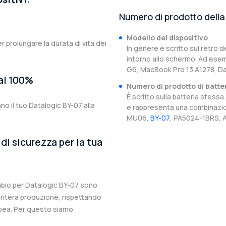
Numero di prodotto della 
Modello del dispositivo
er prolungare la durata di vita dei
In genere è scritto sul retro d
intorno allo schermo. Ad esem
G6, MacBook Pro 13 A1278, Da
 al 100%
Numero di prodotto di batte
È scritto sulla batteria stes
no il tuo Datalogic BY-07 alla
e rappresenta una combinazion
MU06,
BY-07
, PA5024-1BRS, A
di sicurezza per la tua
ambio per Datalogic BY-07 sono
l’intera produzione, rispettando
ropea. Per questo siamo