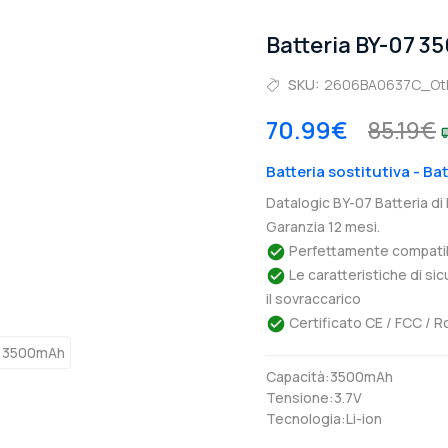
Batteria BY-07 3
SKU:
2606BA0637C_Ot
70.99€
85.19€
Batteria sostitutiva - Ba
Datalogic BY-07 Batteria di
Garanzia 12 mesi.
Perfettamente compatibil
Le caratteristiche di si
il sovraccarico
Certificato CE / FCC / R
Capacità:3500mAh
Tensione:3.7V
Tecnologia:Li-ion