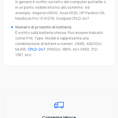
In genere è scritto sul retro del computer portatile o
in un punto visibile intorno allo schermo. Ad
esempio: Inspiron n5010, Asus K53S, HP Pavilion G6,
MacBook Pro 13 A1278, Coolpad CPLD-247.
Numero di prodotto di batteria
È scritto sulla batteria stessa. Può essere indicato
come P/N, Type, Model e rappresenta una
combinazione di lettere e numeri: J1KND, ASD1041,
MU06,
CPLD-247
, PA5024-1BRS, A41-X550, 312-
1387, ecc.
Consegna Veloce