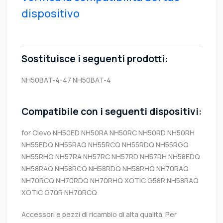
dispositivo
Sostituisce i seguenti prodotti:
NH50BAT-4-47
NH50BAT-4
Compatibile con i seguenti dispositivi:
for Clevo NH50ED NH50RA NH50RC NH50RD NH50RH
NH55EDQ NH55RAQ NH55RCQ NH55RDQ NH55RGQ
NH55RHQ NH57RA NH57RC NH57RD NH57RH NH58EDQ
NH58RAQ NH58RCQ NH58RDQ NH58RHQ NH70RAQ
NH70RCQ NH70RDQ NH70RHQ XOTIC G58R NH58RAQ
XOTIC G70R NH70RCQ
Accessori e pezzi di ricambio di alta qualità. Per