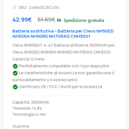
SKU:
24BA0528C494
42.99€
51.59€
Batteria sostitutiva - Batteria per Clevo NH50ED
NH50RA NH50RD NH70RAQ CNH5S01
Clevo NH50BAT-4-47 Batteria di Riserva 3000mAh per
Clevo NH50ED NH50RA NH50RD NH70RAQ CNH5S01.
Garanzia 12 mesi.
Perfettamente compatibile con i tuoi dispositivi
Le caratteristiche di sicurezza non garantiscono il
surriscaldamento o il sovraccarico
Certificato CE / FCC / RoHS per la sicurezza
Capacità:3000mAh
Tensione:14.8V
Tecnologia:Li-ion
Quantità