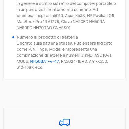
In genere è scritto sul retro del computer portatile o
in un punto visibile intorno allo schermo. Ad
esempio: Inspiron n5010, Asus K53S, HP Pavilion G6,
MacBook Pro 13 A1278, Clevo NH50ED NH50RA
NH50RD NH70RAQ CNH5S01.
Numero di prodotto di batteria
È scritto sulla batteria stessa. Può essere indicato
come P/N, Type, Model e rappresenta una
combinazione di lettere e numeri: J1KND, ASD1041,
MU06,
NH50BAT-4-47
, PA5024-1BRS, A41-X550,
312-1387, ecc.