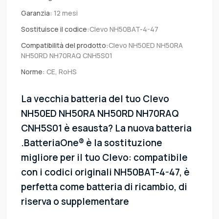
Garanzia:
12 mesi
Sostituisce il codice:
Clevo NH50BAT-4-47
Compatibilità del prodotto:
Clevo NH50ED NH50RA
NH50RD NH70RAQ CNH5S01
Norme:
CE, RoHS
La vecchia batteria del tuo Clevo
NH50ED NH50RA NH50RD NH70RAQ
CNH5S01 è esausta? La nuova batteria
.BatteriaOne® è la sostituzione
migliore per il tuo Clevo: compatibile
con i codici originali NH50BAT-4-47, è
perfetta come batteria di ricambio, di
riserva o supplementare