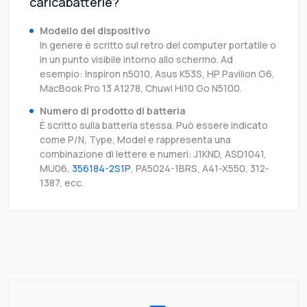
caricabatterie?
Modello del dispositivo
In genere è scritto sul retro del computer portatile o
in un punto visibile intorno allo schermo. Ad
esempio: Inspiron n5010, Asus K53S, HP Pavilion G6,
MacBook Pro 13 A1278, Chuwi Hi10 Go N5100.
Numero di prodotto di batteria
È scritto sulla batteria stessa. Può essere indicato
come P/N, Type, Model e rappresenta una
combinazione di lettere e numeri: J1KND, ASD1041,
MU06,
356184-2S1P
, PA5024-1BRS, A41-X550, 312-
1387, ecc.