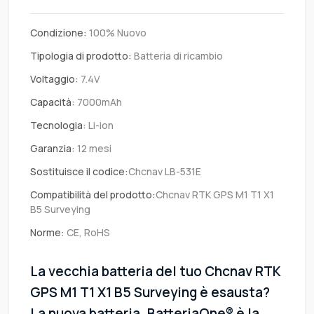
Condizione:
100% Nuovo
Tipologia di prodotto:
Batteria di ricambio
Voltaggio:
7.4V
Capacità:
7000mAh
Tecnologia:
Li-ion
Garanzia:
12 mesi
Sostituisce il codice:
Chcnav LB-531E
Compatibilità del prodotto:
Chcnav RTK GPS M1 T1 X1
B5 Surveying
Norme:
CE, RoHS
La vecchia batteria del tuo Chcnav RTK
GPS M1 T1 X1 B5 Surveying è esausta?
La nuova batteria .BatteriaOne® è la