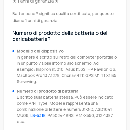
★ 1 anni di garanzia ★
Batteriaone® significa qualità certificata, per questo
diamo 1 anni di garanzia
Numero di prodotto della batteria o del
caricabatterie?
Modello del dispositivo
In genere è scritto sul retro del computer portatile o
in un punto visibile intorno allo schermo. Ad
esempio: Inspiron n5010, Asus K53S, HP Pavilion G6,
MacBook Pro 13 A1278, Chcnav RTK GPS M1 T1 X1 B5
Surveying.
Numero di prodotto di batteria
È scritto sulla batteria stessa. Può essere indicato
come P/N, Type, Model e rappresenta una
combinazione di lettere e numeri: J1KND, ASD1041,
MU06,
LB-531E
, PA5024-1BRS, A41-X550, 312-1387,
ecc.