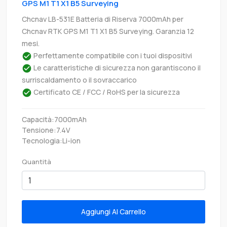
GPS M1 T1 X1 B5 Surveying
Chcnav LB-531E Batteria di Riserva 7000mAh per
Chcnav RTK GPS M1 T1 X1 B5 Surveying. Garanzia 12
mesi.
Perfettamente compatibile con i tuoi dispositivi
Le caratteristiche di sicurezza non garantiscono il
surriscaldamento o il sovraccarico
Certificato CE / FCC / RoHS per la sicurezza
Capacità:7000mAh
Tensione:7.4V
Tecnologia:Li-ion
Quantità
Aggiungi Al Carrello