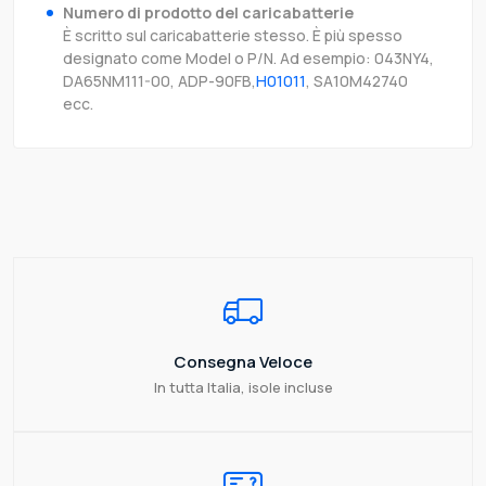
Numero di prodotto del caricabatterie
È scritto sul caricabatterie stesso. È più spesso
designato come Model o P/N. Ad esempio: 043NY4,
DA65NM111-00, ADP-90FB,
H01011
, SA10M42740
ecc.
Consegna Veloce
In tutta Italia, isole incluse