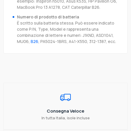
esempio: Inspiron n5010, Asus K53S, HP Pavilion G6,
MacBook Pro 13 A1278, CAT Caterpillar B26.
Numero di prodotto di batteria
È scritto sulla batteria stessa. Può essere indicato
come P/N, Type, Model e rappresenta una
combinazione di lettere e numeri: J1KND, ASD1041,
MU06,
B26
, PA5024-1BRS, A41-X550, 312-1387, ecc.
Consegna Veloce
In tutta Italia, isole incluse