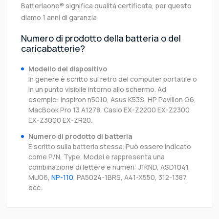
Batteriaone® significa qualità certificata, per questo
diamo 1 anni di garanzia
Numero di prodotto della batteria o del
caricabatterie?
Modello del dispositivo
In genere è scritto sul retro del computer portatile o
in un punto visibile intorno allo schermo. Ad
esempio: Inspiron n5010, Asus K53S, HP Pavilion G6,
MacBook Pro 13 A1278, Casio EX-Z2200 EX-Z2300
EX-Z3000 EX-ZR20.
Numero di prodotto di batteria
È scritto sulla batteria stessa. Può essere indicato
come P/N, Type, Model e rappresenta una
combinazione di lettere e numeri: J1KND, ASD1041,
MU06,
NP-110
, PA5024-1BRS, A41-X550, 312-1387,
ecc.