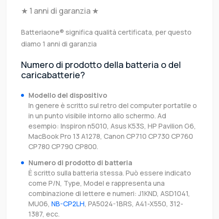
★ 1 anni di garanzia ★
Batteriaone® significa qualità certificata, per questo
diamo 1 anni di garanzia
Numero di prodotto della batteria o del
caricabatterie?
Modello del dispositivo
In genere è scritto sul retro del computer portatile o
in un punto visibile intorno allo schermo. Ad
esempio: Inspiron n5010, Asus K53S, HP Pavilion G6,
MacBook Pro 13 A1278, Canon CP710 CP730 CP760
CP780 CP790 CP800.
Numero di prodotto di batteria
È scritto sulla batteria stessa. Può essere indicato
come P/N, Type, Model e rappresenta una
combinazione di lettere e numeri: J1KND, ASD1041,
MU06,
NB-CP2LH
, PA5024-1BRS, A41-X550, 312-
1387, ecc.