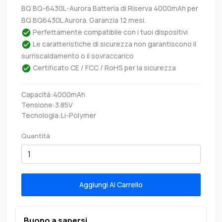
BQ BQ-6430L-Aurora Batteria di Riserva 4000mAh per
BQ BQ6430L Aurora. Garanzia 12 mesi.
Perfettamente compatibile con i tuoi dispositivi
Le caratteristiche di sicurezza non garantiscono il
surriscaldamento o il sovraccarico
Certificato CE / FCC / RoHS per la sicurezza
Capacità:4000mAh
Tensione:3.85V
Tecnologia:Li-Polymer
Quantità
Aggiungi Al Carrello
Buono a sapersi