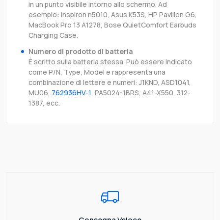
in un punto visibile intorno allo schermo. Ad
esempio: Inspiron n5010, Asus K53S, HP Pavilion G6,
MacBook Pro 13 A1278, Bose QuietComfort Earbuds
Charging Case.
Numero di prodotto di batteria
È scritto sulla batteria stessa. Può essere indicato
come P/N, Type, Model e rappresenta una
combinazione di lettere e numeri: J1KND, ASD1041,
MU06,
762936HV-1
, PA5024-1BRS, A41-X550, 312-
1387, ecc.
Consegna Veloce