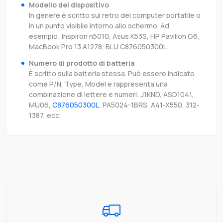
Modello del dispositivo
In genere è scritto sul retro del computer portatile o
in un punto visibile intorno allo schermo. Ad
esempio: Inspiron n5010, Asus K53S, HP Pavilion G6,
MacBook Pro 13 A1278, BLU C876050300L.
Numero di prodotto di batteria
È scritto sulla batteria stessa. Può essere indicato
come P/N, Type, Model e rappresenta una
combinazione di lettere e numeri: J1KND, ASD1041,
MU06,
C876050300L
, PA5024-1BRS, A41-X550, 312-
1387, ecc.