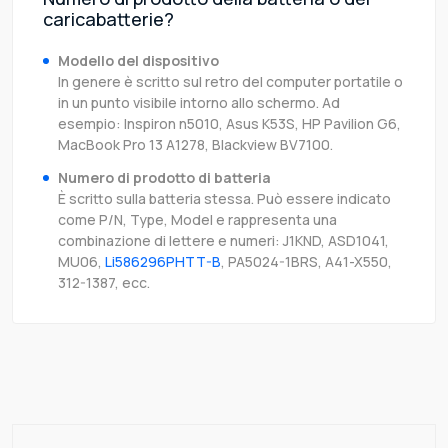
caricabatterie?
Modello del dispositivo
In genere è scritto sul retro del computer portatile o
in un punto visibile intorno allo schermo. Ad
esempio: Inspiron n5010, Asus K53S, HP Pavilion G6,
MacBook Pro 13 A1278, Blackview BV7100.
Numero di prodotto di batteria
È scritto sulla batteria stessa. Può essere indicato
come P/N, Type, Model e rappresenta una
combinazione di lettere e numeri: J1KND, ASD1041,
MU06,
Li586296PHTT-B
, PA5024-1BRS, A41-X550,
312-1387, ecc.