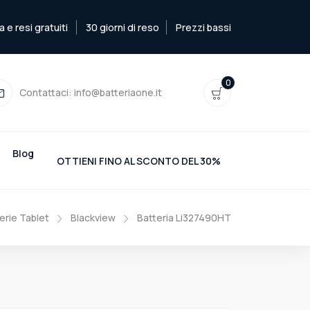
e resi gratuiti
30 giorni di reso
Prezzi bassi
0
Contattaci:
info@batteriaone.it
Blog
OTTIENI FINO AL SCONTO DEL 30%
erie Tablet
Blackview
Batteria Li327490HT