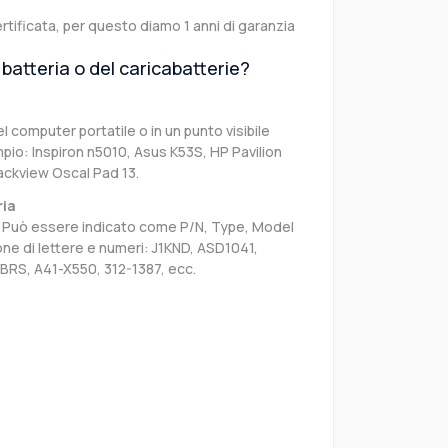
rtificata, per questo diamo 1 anni di garanzia
batteria o del caricabatterie?
el computer portatile o in un punto visibile
pio: Inspiron n5010, Asus K53S, HP Pavilion
ackview Oscal Pad 13.
ria
sa. Può essere indicato come P/N, Type, Model
e di lettere e numeri: J1KND, ASD1041,
BRS, A41-X550, 312-1387, ecc.