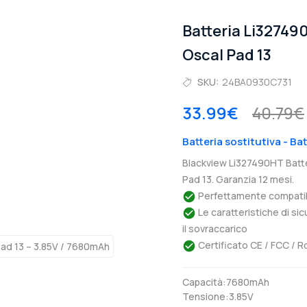
Batteria Li3274
Oscal Pad 13
SKU:
24BA0930C731
33.99€
40.79€
Batteria sostitutiva - Ba
Blackview Li327490HT Batte
Pad 13. Garanzia 12 mesi.
Perfettamente compatibil
Le caratteristiche di si
il sovraccarico
Certificato CE / FCC / R
Capacità:7680mAh
Tensione:3.85V