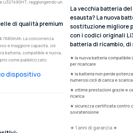
nale Li327490HT, raggiungendo un
La vecchia batteria del
esausta? La nuova batt
elle di qualità premium
sostituzione migliore p
con i codici originali 
di 7680mAh. La concorrenza
batteria di ricambio, d
eso e maggiore capacità, ciò
stra batteria, compatible e nuova,
★ la nuova batteria compatibile 
prio come pubblicizzato.
per ricaricare
tuo dispositivo
★ la batteria non perde potenz
numerosi cicli di carica e scarica
★ ottime prestazioni grazie e ce
ricarica
★ sicurezza certificata contro 
sovratensione
★ 1 anni di garanzia ★
sitivi: