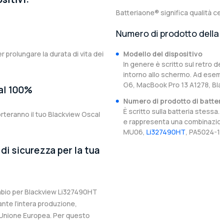
Batteriaone® significa qualità ce
Numero di prodotto della 
er prolungare la durata di vita dei
Modello del dispositivo
In genere è scritto sul retro d
intorno allo schermo. Ad esem
G6, MacBook Pro 13 A1278, Bl
 al 100%
Numero di prodotto di batte
È scritto sulla batteria stes
rteranno il tuo Blackview Oscal
e rappresenta una combinazion
MU06,
Li327490HT
, PA5024-1
di sicurezza per la tua
cambio per Blackview Li327490HT
ante l’intera produzione,
ll’Unione Europea. Per questo