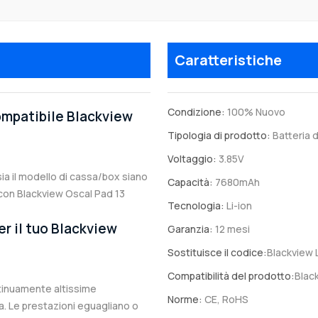
Caratteristiche
Condizione:
100% Nuovo
compatibile Blackview
Tipologia di prodotto:
Batteria d
Voltaggio:
3.85V
sia il modello di cassa/box siano
Capacità:
7680mAh
e con Blackview Oscal Pad 13
Tecnologia:
Li-ion
er il tuo Blackview
Garanzia:
12 mesi
Sostituisce il codice:
Blackview
Compatibilità del prodotto:
Blac
ntinuamente altissime
Norme:
CE, RoHS
. Le prestazioni eguagliano o