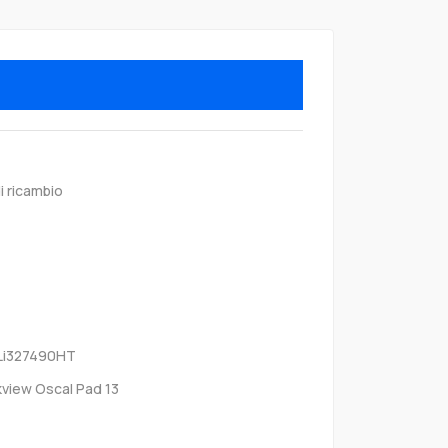
i ricambio
 Li327490HT
kview Oscal Pad 13