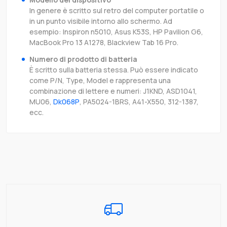
In genere è scritto sul retro del computer portatile o
in un punto visibile intorno allo schermo. Ad
esempio: Inspiron n5010, Asus K53S, HP Pavilion G6,
MacBook Pro 13 A1278, Blackview Tab 16 Pro.
Numero di prodotto di batteria
È scritto sulla batteria stessa. Può essere indicato
come P/N, Type, Model e rappresenta una
combinazione di lettere e numeri: J1KND, ASD1041,
MU06,
Dk068P
, PA5024-1BRS, A41-X550, 312-1387,
ecc.