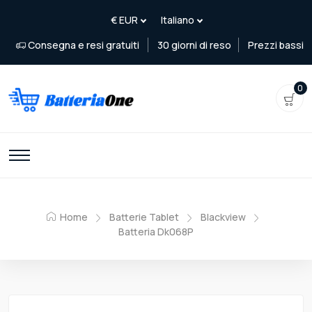
Consegna e resi gratuiti
30 giorni di reso
Prezzi bassi
0
Home
Batterie Tablet
Blackview
Batteria Dk068P