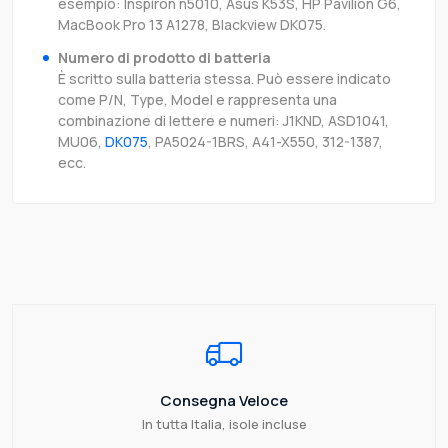
esempio: Inspiron n5010, Asus K53S, HP Pavilion G6,
MacBook Pro 13 A1278, Blackview DK075.
Numero di prodotto di batteria
È scritto sulla batteria stessa. Può essere indicato
come P/N, Type, Model e rappresenta una
combinazione di lettere e numeri: J1KND, ASD1041,
MU06,
DK075
, PA5024-1BRS, A41-X550, 312-1387,
ecc.
Consegna Veloce
In tutta Italia, isole incluse