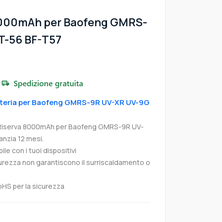
8000mAh per Baofeng GMRS-
T-56 BF-T57
Batteria per Baofeng GMRS-9R UV-XR UV-9G
 Riserva 8000mAh per Baofeng GMRS-9R UV-
nzia 12 mesi.
e con i tuoi dispositivi
curezza non garantiscono il surriscaldamento o
oHS per la sicurezza