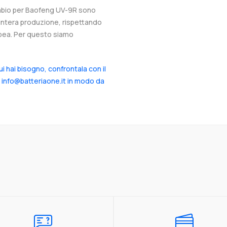
cambio per Baofeng UV-9R sono
l’intera produzione, rispettando
ropea. Per questo siamo
cui hai bisogno, confrontala con il
a info@batteriaone.it in modo da