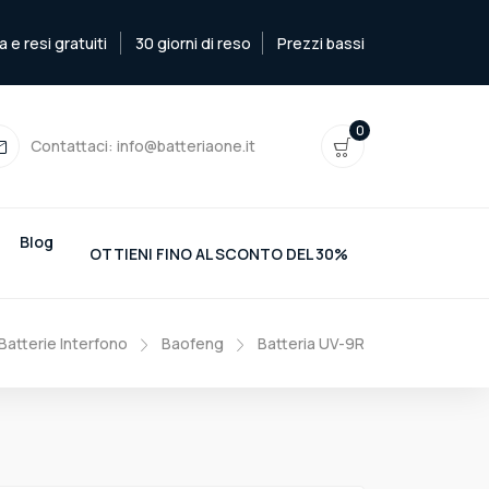
e resi gratuiti
30 giorni di reso
Prezzi bassi
0
Contattaci:
info@batteriaone.it
Blog
OTTIENI FINO AL SCONTO DEL 30%
Batterie Interfono
Baofeng
Batteria UV-9R