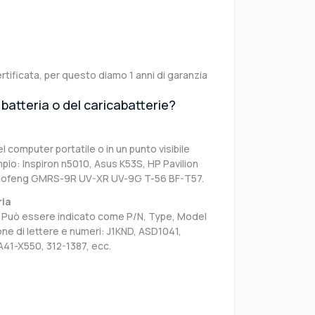
rtificata, per questo diamo 1 anni di garanzia
batteria o del caricabatterie?
el computer portatile o in un punto visibile
pio: Inspiron n5010, Asus K53S, HP Pavilion
Baofeng GMRS-9R UV-XR UV-9G T-56 BF-T57.
ria
sa. Può essere indicato come P/N, Type, Model
e di lettere e numeri: J1KND, ASD1041,
A41-X550, 312-1387, ecc.