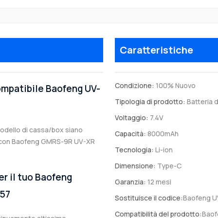
Caratteristiche
Condizione:
100% Nuovo
compatibile Baofeng UV-
Tipologia di prodotto:
Batteria d
Voltaggio:
7.4V
 modello di cassa/box siano
Capacità:
8000mAh
bile con Baofeng GMRS-9R UV-XR
Tecnologia:
Li-ion
Dimensione:
Type-C
er il tuo Baofeng
Garanzia:
12 mesi
T57
Sostituisce il codice:
Baofeng U
Compatibilità del prodotto:
Baof