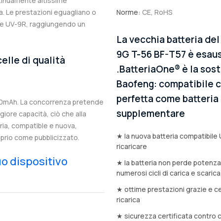
ntinuamente altissime
. Le prestazioni eguagliano o
Norme:
CE, RoHS
ale UV-9R, raggiungendo un
La vecchia batteria d
9G T-56 BF-T57 è esaus
elle di qualità
.BatteriaOne® è la sost
Baofeng: compatibile co
perfetta come batteria d
00mAh. La concorrenza pretende
supplementare
iore capacità, ciò che alla
eria, compatible e nuova,
★ la nuova batteria compatibile 
prio come pubblicizzato.
ricaricare
tuo dispositivo
★ la batteria non perde potenz
numerosi cicli di carica e scarica
★ ottime prestazioni grazie e ce
ricarica
★ sicurezza certificata contro 