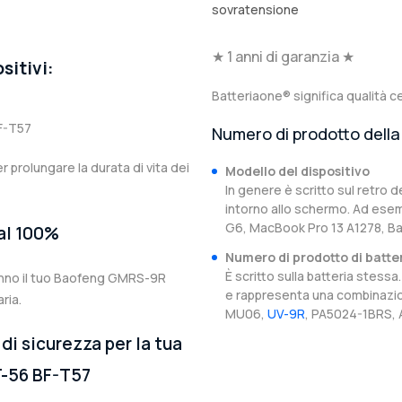
sovratensione
★ 1 anni di garanzia ★
sitivi:
Batteriaone® significa qualità ce
F-T57
Numero di prodotto della 
er prolungare la durata di vita dei
Modello del dispositivo
In genere è scritto sul retro d
intorno allo schermo. Ad esem
G6, MacBook Pro 13 A1278, 
 al 100%
Numero di prodotto di batte
È scritto sulla batteria stes
ranno il tuo Baofeng GMRS-9R
e rappresenta una combinazion
ria.
MU06,
UV-9R
, PA5024-1BRS, 
di sicurezza per la tua
-56 BF-T57