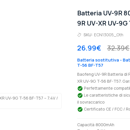
Batteria UV-9R 
9R UV-XR UV-9G 
SKU:
ECN13005_Oth
26.99€
32.39€
Batteria sostitutiva - 
T-56 BF-T57
Baofeng UV-9R Batteria di
XR UV-9G T-56 BF-T57. Gara
Perfettamente compatibil
Le caratteristiche di si
il sovraccarico
Certificato CE / FCC / R
Capacità:8000mAh