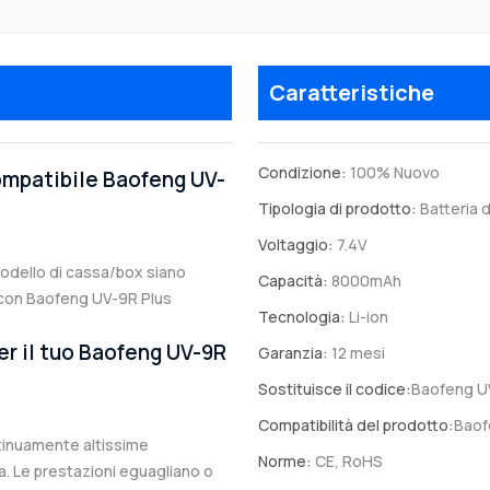
Caratteristiche
Condizione:
100% Nuovo
compatibile Baofeng UV-
Tipologia di prodotto:
Batteria d
Voltaggio:
7.4V
 modello di cassa/box siano
Capacità:
8000mAh
le con Baofeng UV-9R Plus
Tecnologia:
Li-ion
er il tuo Baofeng UV-9R
Garanzia:
12 mesi
Sostituisce il codice:
Baofeng U
Compatibilità del prodotto:
Baof
ntinuamente altissime
Norme:
CE, RoHS
. Le prestazioni eguagliano o