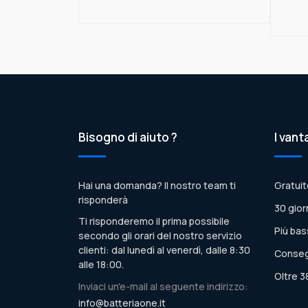
Bisogno di aiuto ?
I vant
Hai una domanda? Il nostro team ti
Gratuit
risponderà
30 gior
Ti risponderemo il prima possibile
Più bas
secondo gli orari del nostro servizio
clienti: dal lunedì al venerdì, dalle 8:30
Conseg
alle 18:00.
Oltre 3
Inviaci un'e-mail al seguente indirizzo:
info@batteriaone.it