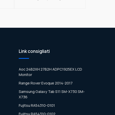
Link consigliati
Aoc 24B2XH 27B2H ADPC1925EX LCD
Monitor
Range Rover Evoque 2014-2017
Samsung Galaxy Tab S11 SM-X730 SM-
X736
Fujitsu RA54310-0101
Fujitsu RA54310-0102