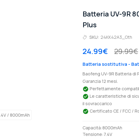
Batteria UV-9R 
Plus
SKU:
24KK42A3_Oth
24.99€
29.99€
Batteria sostitutiva - Ba
Baofeng UV-9R Batteria di
Garanzia 12 mesi.
Perfettamente compatibil
Le caratteristiche di si
il sovraccarico
Certificato CE / FCC / R
Capacità:8000mAh
Tensione:7.4V