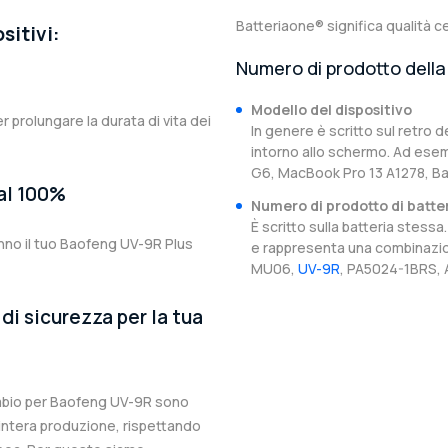
Batteriaone® significa qualità ce
sitivi:
Numero di prodotto della 
Modello del dispositivo
er prolungare la durata di vita dei
In genere è scritto sul retro d
intorno allo schermo. Ad esem
G6, MacBook Pro 13 A1278, B
 al 100%
Numero di prodotto di batte
È scritto sulla batteria stes
anno il tuo Baofeng UV-9R Plus
e rappresenta una combinazion
MU06,
UV-9R
, PA5024-1BRS, 
di sicurezza per la tua
cambio per Baofeng UV-9R sono
l’intera produzione, rispettando