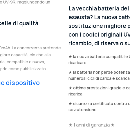
ale UV-9R, raggiungendo un
La vecchia batteria de
esausta? La nuova batt
elle di qualità
sostituzione migliore p
con i codici originali U
ricambio, di riserva o
00mAh. La concorrenza pretende
iore capacità, ciò che alla
★ la nuova batteria compatibile 
eria, compatible e nuova,
ricaricare
prio come pubblicizzato.
★ la batteria non perde potenz
numerosi cicli di carica e scarica
tuo dispositivo
★ ottime prestazioni grazie e ce
ricarica
★ sicurezza certificata contro 
sovratensione
★ 1 anni di garanzia ★