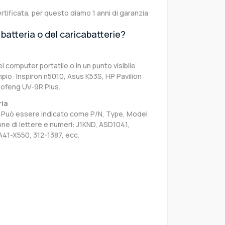
rtificata, per questo diamo 1 anni di garanzia
batteria o del caricabatterie?
el computer portatile o in un punto visibile
pio: Inspiron n5010, Asus K53S, HP Pavilion
aofeng UV-9R Plus.
ria
sa. Può essere indicato come P/N, Type, Model
e di lettere e numeri: J1KND, ASD1041,
A41-X550, 312-1387, ecc.