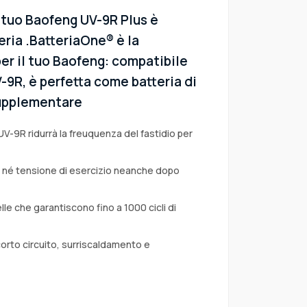
l tuo Baofeng UV-9R Plus è
eria .BatteriaOne® è la
er il tuo Baofeng: compatibile
V-9R, è perfetta come batteria di
 supplementare
UV-9R ridurrà la freuquenza del fastidio per
a né tensione di esercizio neanche dopo
lle che garantiscono fino a 1000 cicli di
corto circuito, surriscaldamento e