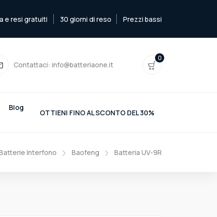
e resi gratuiti
30 giorni di reso
Prezzi bassi
0
Contattaci:
info@batteriaone.it
Blog
OTTIENI FINO AL SCONTO DEL 30%
Batterie Interfono
Baofeng
Batteria UV-9R