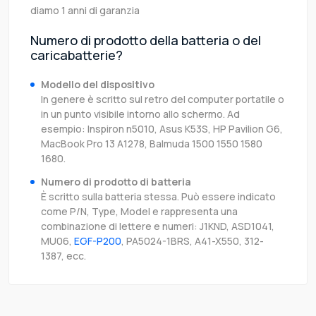
diamo 1 anni di garanzia
Numero di prodotto della batteria o del
caricabatterie?
Modello del dispositivo
In genere è scritto sul retro del computer portatile o
in un punto visibile intorno allo schermo. Ad
esempio: Inspiron n5010, Asus K53S, HP Pavilion G6,
MacBook Pro 13 A1278, Balmuda 1500 1550 1580
1680.
Numero di prodotto di batteria
È scritto sulla batteria stessa. Può essere indicato
come P/N, Type, Model e rappresenta una
combinazione di lettere e numeri: J1KND, ASD1041,
MU06,
EGF-P200
, PA5024-1BRS, A41-X550, 312-
1387, ecc.