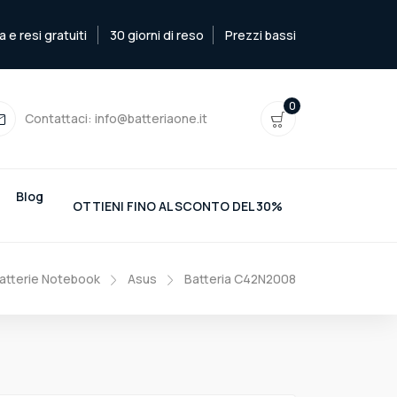
e resi gratuiti
30 giorni di reso
Prezzi bassi
0
Contattaci:
info@batteriaone.it
Blog
OTTIENI FINO AL SCONTO DEL 30%
atterie Notebook
Asus
Batteria C42N2008