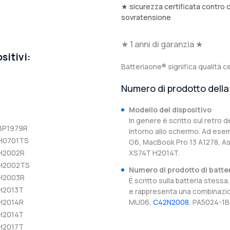
★ sicurezza certificata contro 
sovratensione
★ 1 anni di garanzia ★
sitivi:
Batteriaone® significa qualità ce
Numero di prodotto della 
Modello del dispositivo
In genere è scritto sul retro d
-BP1979R
intorno allo schermo. Ad esem
-H0701TS
G6, MacBook Pro 13 A1278, 
-H2002R
XS74T H2014T.
-H2002TS
Numero di prodotto di batte
-H2003R
È scritto sulla batteria stes
-H2013T
e rappresenta una combinazion
-H2014R
MU06,
C42N2008
, PA5024-1B
-H2014T
-H2017T