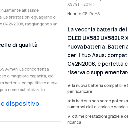
XS74T H2014T
ntinuamente altissime
Norme:
CE, RoHS
. Le prestazioni eguagliano o
nale C42N2008, raggiungendo un
La vecchia batteria de
OLED UX582 UX582LR X
elle di qualità
nuova batteria .Batteri
per il tuo Asus: compati
C42N2008, è perfetta c
i 5984mAh. La concorrenza
riserva o supplementar
eso e maggiore capacità, ciò
stra batteria, compatible e nuova,
★ la nuova batteria compatibile 
prio come pubblicizzato.
per ricaricare
★ la batteria non perde potenz
tuo dispositivo
numerosi cicli di carica e scarica
★ ottime prestazioni grazie e ce
ricarica