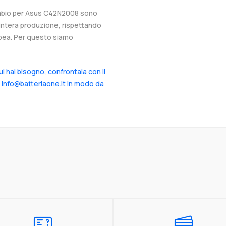
icambio per Asus C42N2008 sono
l’intera produzione, rispettando
ropea. Per questo siamo
cui hai bisogno, confrontala con il
a info@batteriaone.it in modo da