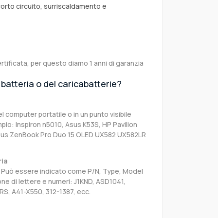
corto circuito, surriscaldamento e
rtificata, per questo diamo 1 anni di garanzia
batteria o del caricabatterie?
el computer portatile o in un punto visibile
pio: Inspiron n5010, Asus K53S, HP Pavilion
Asus ZenBook Pro Duo 15 OLED UX582 UX582LR
ria
sa. Può essere indicato come P/N, Type, Model
e di lettere e numeri: J1KND, ASD1041,
RS, A41-X550, 312-1387, ecc.