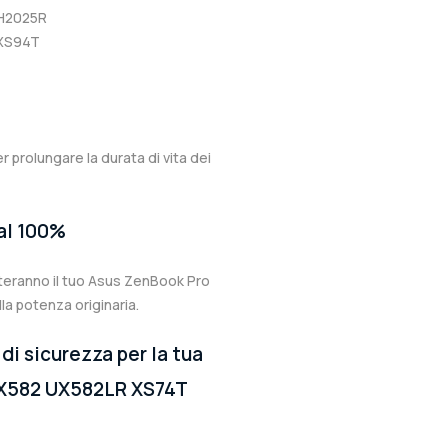
-H2025R
-XS94T
er prolungare la durata di vita dei
 al 100%
rteranno il tuo Asus ZenBook Pro
 potenza originaria.
di sicurezza per la tua
UX582 UX582LR XS74T