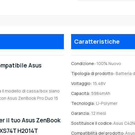
Caratteristiche
Condizione:
100% Nuovo
compatibile Asus
Tipologia di prodotto:
Batteria d
Voltaggio:
15.48V
a il modello di cassa/box siano
Capacità:
5984mAh
le con Asus ZenBook Pro Duo 15
Tecnologia:
Li-Polymer
Garanzia:
12 mesi
er il tuo Asus ZenBook
Sostituisce il codice:
Asus C42
 XS74T H2014T
Compatibilità del prodotto:
Asus