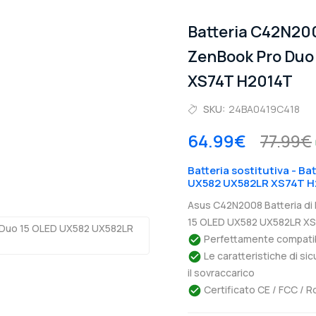
Batteria C42N20
ZenBook Pro Duo
XS74T H2014T
SKU:
24BA0419C418
64.99€
77.99€
Batteria sostitutiva - B
UX582 UX582LR XS74T H
Asus C42N2008 Batteria di
15 OLED UX582 UX582LR XS7
Perfettamente compatibil
Le caratteristiche di si
il sovraccarico
Certificato CE / FCC / R